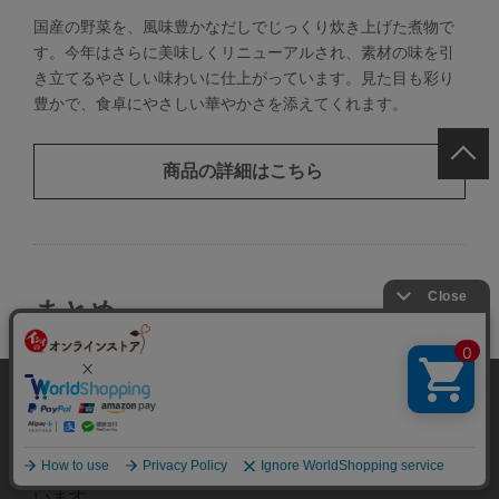
国産の野菜を、風味豊かなだしでじっくり炊き上げた煮物で
す。今年はさらに美味しくリニューアルされ、素材の味を引
き立てるやさしい味わいに仕上がっています。見た目も彩り
豊かで、食卓にやさしい華やかさを添えてくれます。
商品の詳細はこちら
まとめ
縁起の良い料理で食卓が華やかになるおせち料理です
当サイトでは、当サイト内における閲覧履歴・属
が、塩分過多になりやすい点には注意が必要です。最
性情報などの取得および利便性向上のためにクッ
承諾する
近では、減塩に配慮した商品も見かけるようになり、
キー（Cookie）を使用いたします。詳細に関して
健康を気づかう方でも安心して味わえる工夫がされて
は「
プライバシーポリシー
」をお読みください。
います。