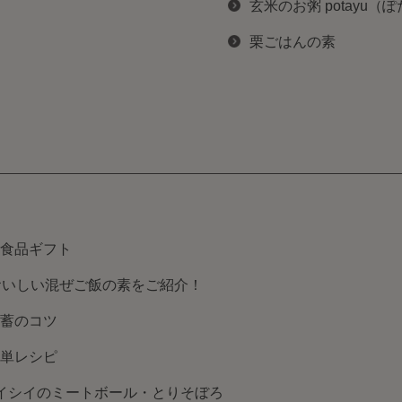
玄米のお粥 potayu（
栗ごはんの素
食品ギフト
おいしい混ぜご飯の素をご紹介！
蓄のコツ
単レシピ
イシイのミートボール・とりそぼろ