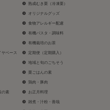
熟成むき栗（冷凍栗）
オリジナルグッズ
食物アレルギー配慮
有機パスタ・調味料
有機栽培のお茶
イヤベース
定期便（定期購入）
地域と旬のごちそう
栗ごはんの素
鶏肉・豚肉
飯の素
お正月料理
雑煮・汁粉・善哉