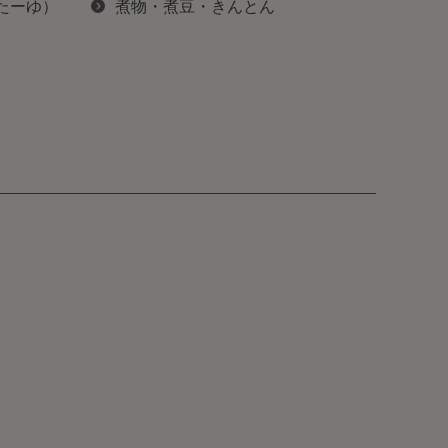
ぽたーゆ）
煮物・煮豆・きんとん