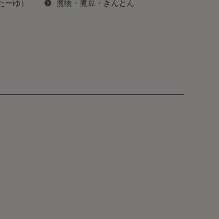
ぽたーゆ）
煮物・煮豆・きんとん