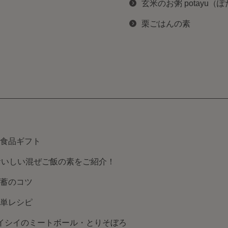
玄米のお粥 potayu（
栗ごはんの素
食品ギフト
おいしい混ぜご飯の素をご紹介！
蓄のコツ
単レシピ
イシイのミートボール・とりそぼろ