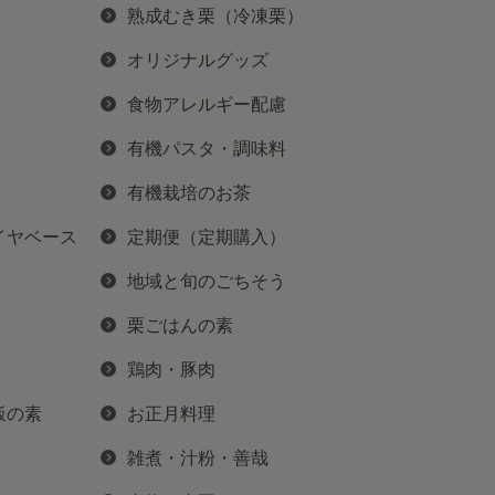
熟成むき栗（冷凍栗）
オリジナルグッズ
食物アレルギー配慮
有機パスタ・調味料
有機栽培のお茶
イヤベース
定期便（定期購入）
地域と旬のごちそう
栗ごはんの素
鶏肉・豚肉
飯の素
お正月料理
雑煮・汁粉・善哉