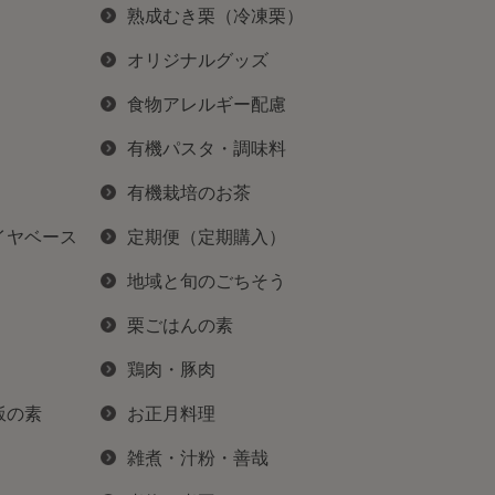
熟成むき栗（冷凍栗）
オリジナルグッズ
食物アレルギー配慮
有機パスタ・調味料
有機栽培のお茶
イヤベース
定期便（定期購入）
地域と旬のごちそう
栗ごはんの素
鶏肉・豚肉
飯の素
お正月料理
雑煮・汁粉・善哉