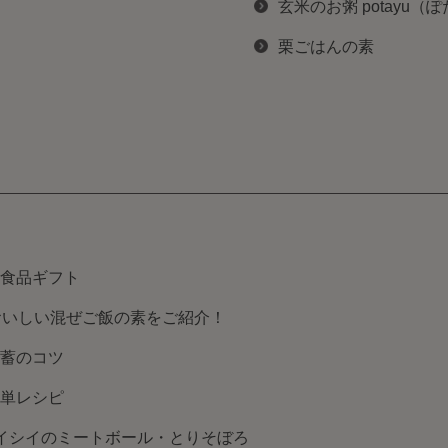
玄米のお粥 potayu（
栗ごはんの素
食品ギフト
おいしい混ぜご飯の素をご紹介！
蓄のコツ
単レシピ
イシイのミートボール・とりそぼろ