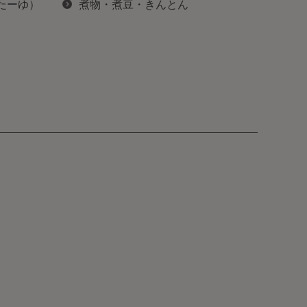
ぽたーゆ）
煮物・煮豆・きんとん