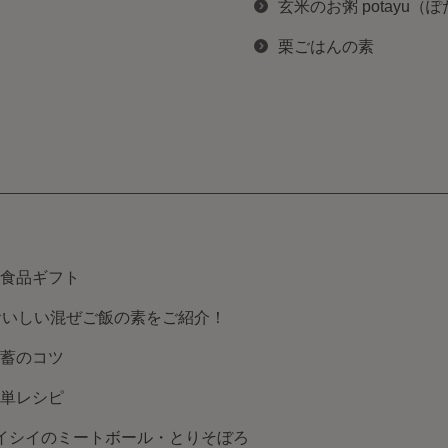
玄米のお粥 potayu（
栗ごはんの素
食品ギフト
おいしい混ぜご飯の素をご紹介！
蓄のコツ
単レシピ
イシイのミートボール・とりそぼろ