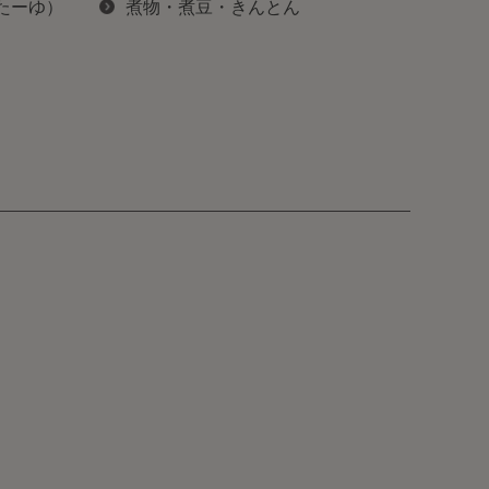
ぽたーゆ）
煮物・煮豆・きんとん