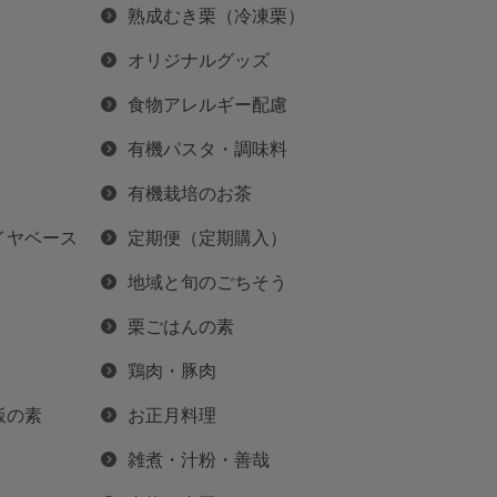
熟成むき栗（冷凍栗）
オリジナルグッズ
食物アレルギー配慮
有機パスタ・調味料
有機栽培のお茶
イヤベース
定期便（定期購入）
地域と旬のごちそう
栗ごはんの素
鶏肉・豚肉
飯の素
お正月料理
雑煮・汁粉・善哉