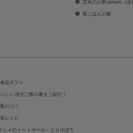
玄米のお粥 potayu（
栗ごはんの素
食品ギフト
おいしい混ぜご飯の素をご紹介！
蓄のコツ
単レシピ
イシイのミートボール・とりそぼろ