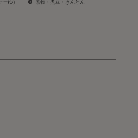
ぽたーゆ）
煮物・煮豆・きんとん