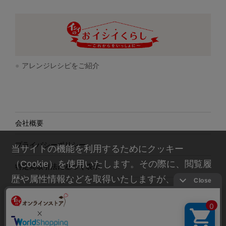
アレンジレシピをご紹介
会社概要
プライバシーポリシー
当サイトの機能を利用するためにクッキー
（Cookie）を使用いたします。その際に、閲覧履
特定商取引法に基づく表示
歴や属性情報などを取得いたしますが、お客様の
個人情報を特定することは行っておりません。詳
細に関しては「
プライバシーポリシー
」をお読み
ください。
© Ishii Food CO.,Ltd. All rights reserved.