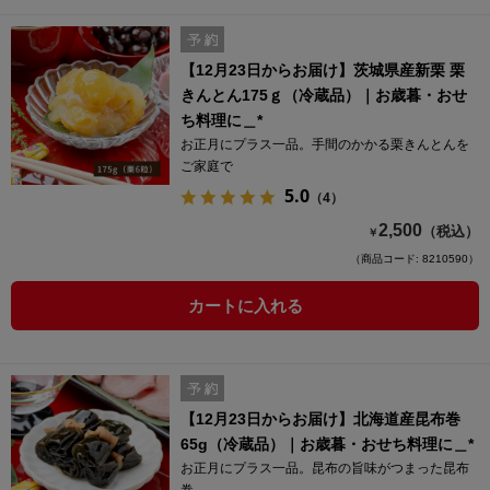
【12月23日からお届け】茨城県産新栗 栗
きんとん175ｇ（冷蔵品）｜お歳暮・おせ
ち料理に＿*
お正月にプラス一品。手間のかかる栗きんとんを
ご家庭で
5.0
（4）
2,500
（税込）
￥
（商品コード: 8210590）
カートに入れる
【12月23日からお届け】北海道産昆布巻
65g（冷蔵品）｜お歳暮・おせち料理に＿*
お正月にプラス一品。昆布の旨味がつまった昆布