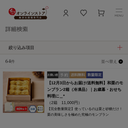
MENU
詳細検索
絞り込み項目
64
件
並べ替え
【12月3日からお届け/送料無料】和栗のモ
ンブラン2箱（冷凍品）｜お歳暮・おせち
料理に＿*
（2箱 11,000円）
【完全数量限定】使っているのは栗と砂糖だけ！
栗の美味しさを極めた究極のモンブラン