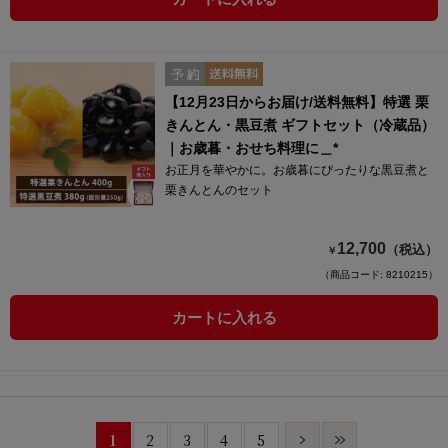
【12月23日からお届け/送料無料】特選 栗
きんとん・黒豆煮 ギフトセット（冷蔵品）
｜お歳暮・おせち料理に＿*
お正月を華やかに。お歳暮にぴったりな黒豆煮と
栗きんとんのセット
12,700
（税込）
￥
（商品コード: 8210215）
カートに入れる
1
2
3
4
5