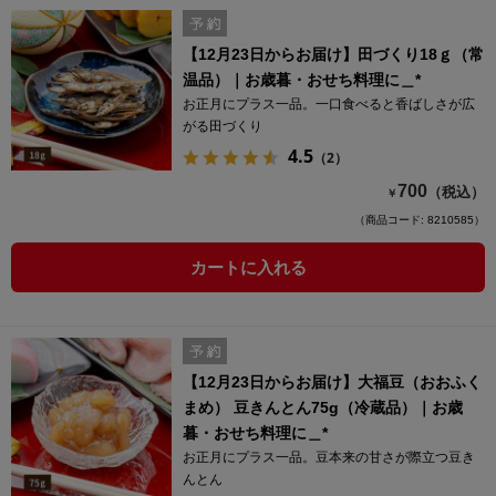
【12月23日からお届け】田づくり18ｇ（常
温品）｜お歳暮・おせち料理に＿*
お正月にプラス一品。一口食べると香ばしさが広
がる田づくり
4.5
（2）
700
（税込）
￥
（商品コード: 8210585）
カートに入れる
【12月23日からお届け】大福豆（おおふく
まめ） 豆きんとん75g（冷蔵品）｜お歳
暮・おせち料理に＿*
お正月にプラス一品。豆本来の甘さが際立つ豆き
んとん