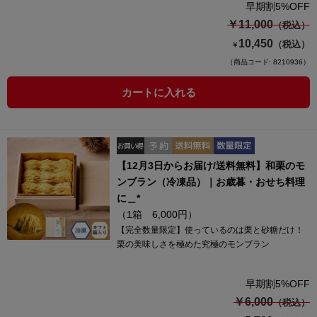
早期割5%OFF
￥11,000
（税込）
10,450
（税込）
￥
（商品コード: 8210936）
カートに入れる
【12月3日からお届け/送料無料】和栗のモ
ンブラン（冷凍品）｜お歳暮・おせち料理
に＿*
（1箱 6,000円）
【完全数量限定】使っているのは栗と砂糖だけ！
栗の美味しさを極めた究極のモンブラン
早期割5%OFF
￥6,000
（税込）