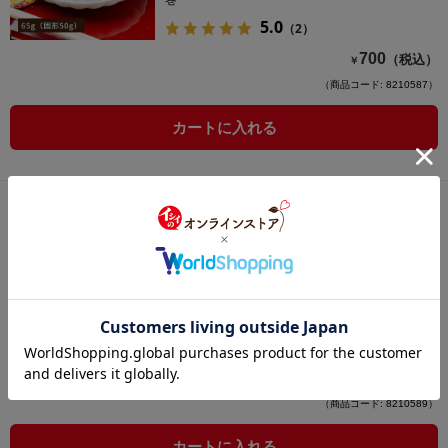
巻
5.0
（2）
700
（税込）
￥
（商品コード: 8210587）
カートに入れる
【12月23日からお届け】丹波篠山市産黒豆
煮70g（冷蔵品）｜お歳暮・おせち料理に
＿*
お正月にプラス一品。素材そのまま、ふっくら美
味しい黒豆煮
5.0
（1）
800
（税込）
￥
（商品コード: 8210589）
カートに入れる