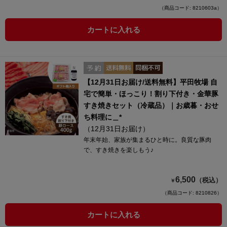
（商品コード: 8210603a）
カートに入れる
【12月31日お届け/送料無料】平田牧場 自
宅で簡単・ほっこり！割り下付き・金華豚
すき焼きセット（冷蔵品）｜お歳暮・おせ
ち料理に＿*
（12月31日お届け）
年末年始、家族が集まるひと時に。良質な豚肉
で、すき焼きを楽しもう♪
6,500
（税込）
￥
（商品コード: 8210826）
カートに入れる