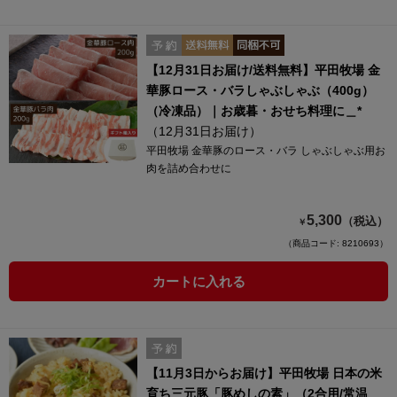
【12月31日お届け/送料無料】平田牧場 金
華豚ロース・バラしゃぶしゃぶ（400g）
（冷凍品）｜お歳暮・おせち料理に＿*
（12月31日お届け）
平田牧場 金華豚のロース・バラ しゃぶしゃぶ用お
肉を詰め合わせに
5,300
（税込）
￥
（商品コード: 8210693）
カートに入れる
【11月3日からお届け】平田牧場 日本の米
育ち三元豚「豚めしの素」（2合用/常温