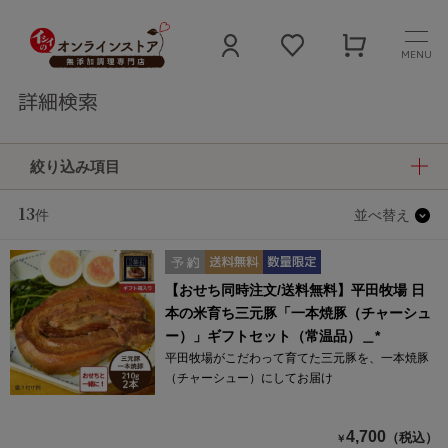
MENU
詳細検索
絞り込み項目
13
件
並べ替え
【おせち同時注文/送料無料】平田牧場 日
本の米育ち三元豚「一本焼豚（チャーシュ
ー）」ギフトセット（常温品）＿*
平田牧場がこだわって育てた三元豚を、一本焼豚
（チャーシュー）にしてお届け
4,700
（税込）
￥