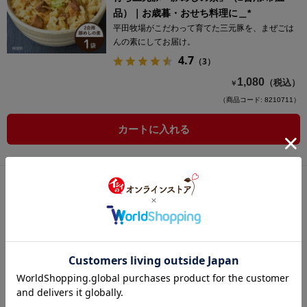
品）｜お歳暮・おせち料理に＿*
平田牧場がこだわって育てた三元豚を、まぜごは
んの素にしてお届け。
4.7
（3）
1,080
（税込）
￥
（商品コード: 8210711）
カートに入れる
【11月3日からお届け/送料無料】平田牧場
日本の米育ち三元豚「一本焼豚（チャーシ
ュー）」ギフトセット（常温品）｜お歳
暮・おせち料理に＿*
平田牧場がこだわって育てた三元豚を、一本焼豚
（チャーシュー）にしてお届け