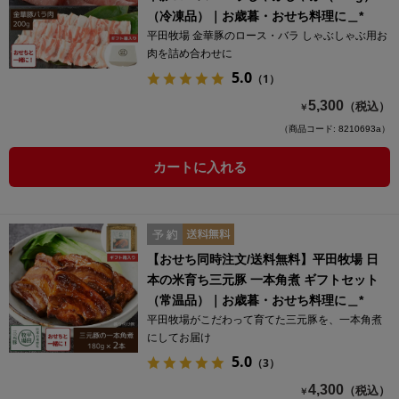
（冷凍品）｜お歳暮・おせち料理に＿*
平田牧場 金華豚のロース・バラ しゃぶしゃぶ用お
肉を詰め合わせに
5.0
（1）
5,300
（税込）
￥
（商品コード: 8210693a）
カートに入れる
【おせち同時注文/送料無料】平田牧場 日
本の米育ち三元豚 一本角煮 ギフトセット
（常温品）｜お歳暮・おせち料理に＿*
平田牧場がこだわって育てた三元豚を、一本角煮
にしてお届け
5.0
（3）
4,300
（税込）
￥