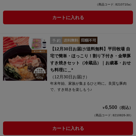
（商品コード: 8210710a）
カートに入れる
【12月30日お届け/送料無料】平田牧場 自
宅で簡単・ほっこり！割り下付き・金華豚
すき焼きセット（冷蔵品）｜お歳暮・おせ
ち料理に＿*
（12月30日お届け）
年末年始、家族が集まるひと時に。良質な豚肉
で、すき焼きを楽しもう♪
6,500
（税込）
￥
（商品コード: 8210826-30）
カートに入れる