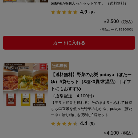
potayuが6個入ったセットです。 （送料無料）
4.9
（9）
2,500
（税込）
￥
（商品コード: 8210003）
カートに入れる
【送料無料】野菜のお粥 potayu（ぽたー
ゆ）9袋セット（3種×3袋/常温品）｜ギフ
トにもおすすめ
（通常配送 4,100円）
【主食＋野菜も摂れる】そのまま食べられて日持
ちも◎玄米を使った野菜のおかゆ、potayu（ぽた
ーゆ）贈り物にも便利な9袋セット
4.4
（5）
4,100
（税込）
￥