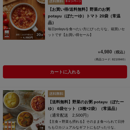
【お買い得/送料無料】野菜のお粥
potayu（ぽたーゆ）トマト 20袋（常温
品）
毎日potayuを食べたい方にぴったりな、箱買いセ
ットです【お買い得セール】
4,980
（税込）
￥
（商品コード: 8210940）
カートに入れる
【送料無料】野菜のお粥 potayu（ぽたー
ゆ） 6袋セット（3種×2袋）（常温品）
（通常配送 2,500円）
【主食＋野菜も摂れる】そのまま食べられて日持
ちも◎カジュアルなギフトにもぴったりな、