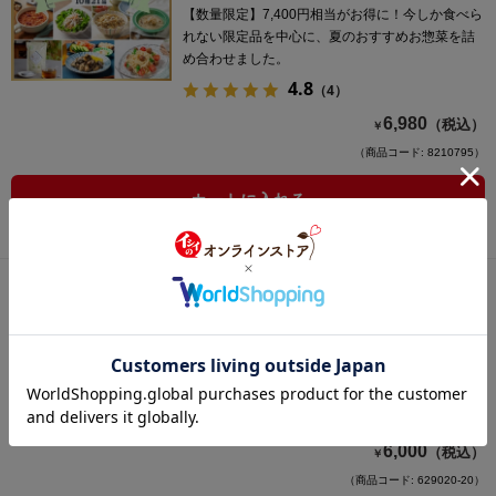
【数量限定】7,400円相当がお得に！今しか食べら
れない限定品を中心に、夏のおすすめお惣菜を詰
め合わせました。
4.8
（4）
6,980
（税込）
￥
（商品コード: 8210795）
カートに入れる
【送料無料】野菜のお粥 potayu（ぽたー
ゆ）定期便（パンプキン20袋/常温品）
野菜と玄米のやさしいおかゆ「potayu」を定期的
にお届けします。
6,000
（税込）
￥
（商品コード: 629020-20）