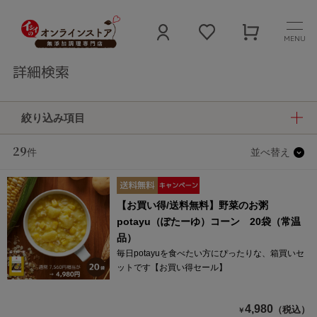
MENU
詳細検索
絞り込み項目
29
件
並べ替え
【お買い得/送料無料】野菜のお粥
potayu（ぽたーゆ）コーン 20袋（常温
品）
毎日potayuを食べたい方にぴったりな、箱買いセ
ットです【お買い得セール】
4,980
（税込）
￥