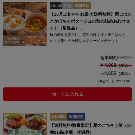
【10月上旬からお届け/送料無料】栗ごはん
とかぼちゃポタージュの秋の詰めあわせセ
ット（常温品）＿
秋の味覚を贅沢に。笠間のほくほく栗ごはんと、
からだ想いのかぼちゃポタージュ粥セット
超早期割5%OFF
￥4,900
（税込）
4,655
（税込）
￥
（商品コード: 8210938）
カートに入れる
【送料無料/数量限定】夏のごちそう便（10
種21品/冷蔵・常温品）