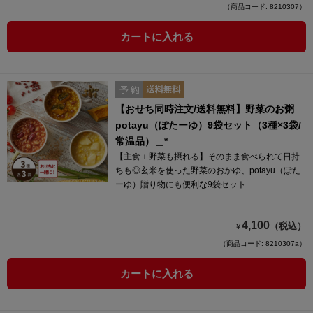
（商品コード: 8210307）
カートに入れる
【おせち同時注文/送料無料】野菜のお粥
potayu（ぽたーゆ）9袋セット（3種×3袋/
常温品）＿*
【主食＋野菜も摂れる】そのまま食べられて日持
ちも◎玄米を使った野菜のおかゆ、potayu（ぽた
ーゆ）贈り物にも便利な9袋セット
4,100
（税込）
￥
（商品コード: 8210307a）
カートに入れる