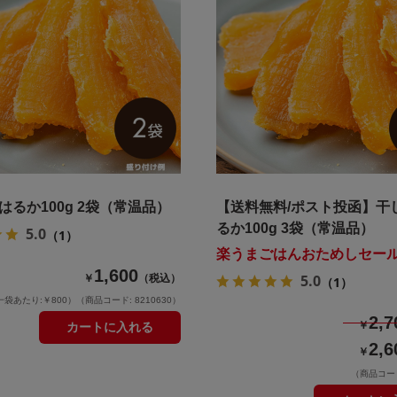
はるか100g 2袋（常温品）
【送料無料/ポスト投函】干
るか100g 3袋（常温品）
5.0
（1）
楽うまごはんおためしセー
1,600
5.0
￥
（税込）
（1）
一袋あたり:￥800）
（商品コード: 8210630）
2,7
￥
カートに入れる
2,6
￥
（商品コード: