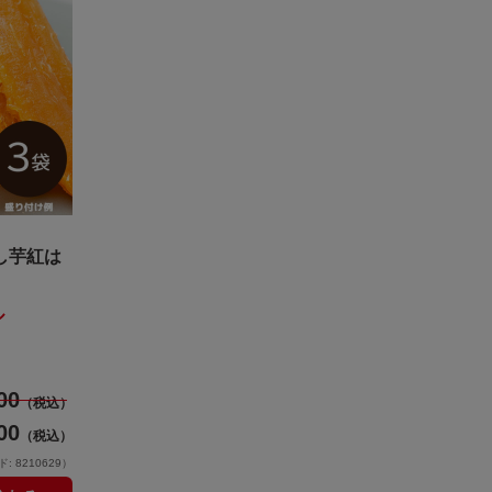
し芋紅は
ル
00
（税込）
00
（税込）
 8210629）