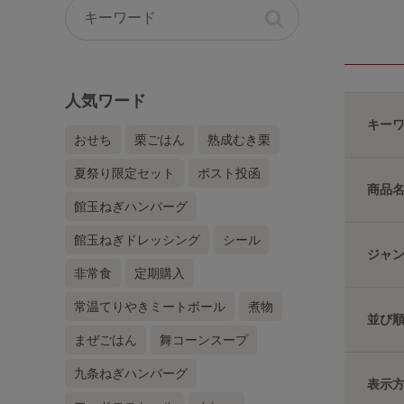
人気ワード
キー
おせち
栗ごはん
熟成むき栗
夏祭り限定セット
ポスト投函
商品
館玉ねぎハンバーグ
館玉ねぎドレッシング
シール
ジャ
非常食
定期購入
常温てりやきミートボール
煮物
並び
まぜごはん
舞コーンスープ
九条ねぎハンバーグ
表示