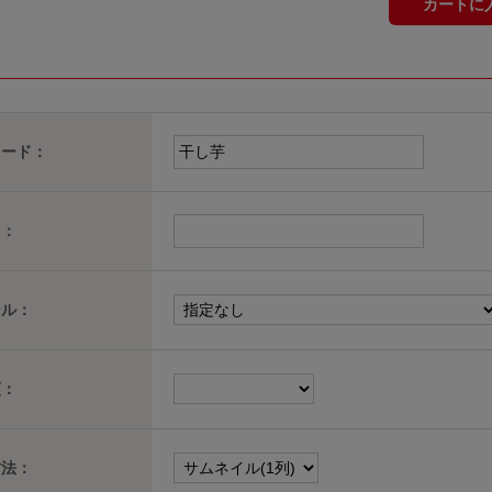
カートに
ワード：
名：
ンル：
順：
方法：