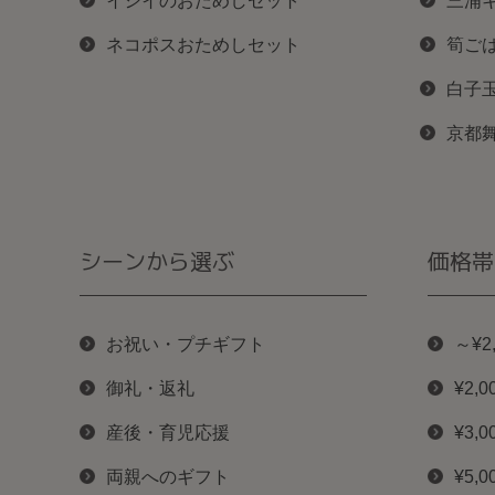
イシイのおためしセット
三浦
ネコポスおためしセット
筍ご
白子
京都
シーンから選ぶ
価格帯
お祝い・プチギフト
～¥2
御礼・返礼
¥2,0
産後・育児応援
¥3,0
両親へのギフト
¥5,0