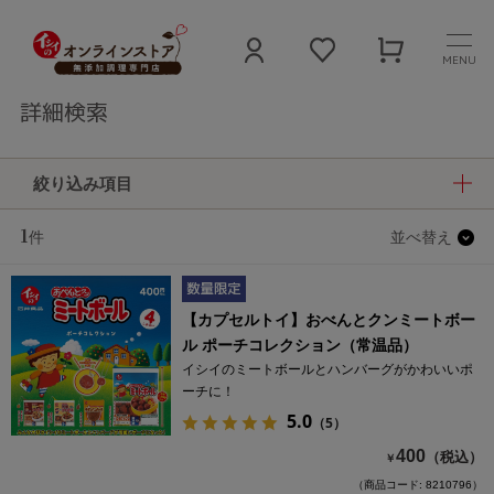
MENU
詳細検索
絞り込み項目
1
件
並べ替え
【カプセルトイ】おべんとクンミートボー
ル ポーチコレクション（常温品）
イシイのミートボールとハンバーグがかわいいポ
ーチに！
5.0
（5）
400
（税込）
￥
（商品コード: 8210796）