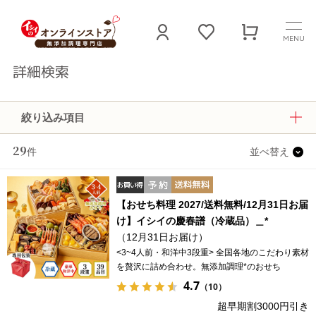
MENU
詳細検索
絞り込み項目
29
件
並べ替え
【おせち料理 2027/送料無料/12月31日お届
け】イシイの慶春譜（冷蔵品）＿*
（12月31日お届け）
<3~4人前・和洋中3段重> 全国各地のこだわり素材
を贅沢に詰め合わせ。無添加調理*のおせち
4.7
（10）
超早期割3000円引き