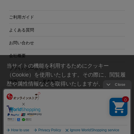
ご利用ガイド
よくある質問
お問い合わせ
会社概要
当サイトの機能を利用するためにクッキー
プライバシーポリシー
（Cookie）を使用いたします。その際に、閲覧履
情報セキュリティ基本方針
歴や属性情報などを取得いたしますが、お客様の
個人情報を特定することは行っておりません。詳
特定商取引法に基づく表示
細に関しては「
プライバシーポリシー
」をお読み
ください。
承諾する
© Ishii Food CO.,Ltd. All rights reserved.