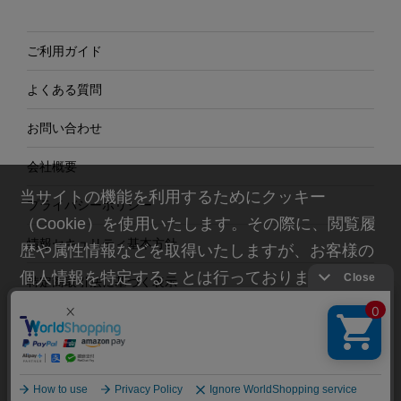
ご利用ガイド
よくある質問
お問い合わせ
会社概要
当サイトの機能を利用するためにクッキー
プライバシーポリシー
（Cookie）を使用いたします。その際に、閲覧履
情報セキュリティ基本方針
歴や属性情報などを取得いたしますが、お客様の
個人情報を特定することは行っておりません。詳
特定商取引法に基づく表示
細に関しては「
プライバシーポリシー
」をお読み
ください。
承諾する
© Ishii Food CO.,Ltd. All rights reserved.