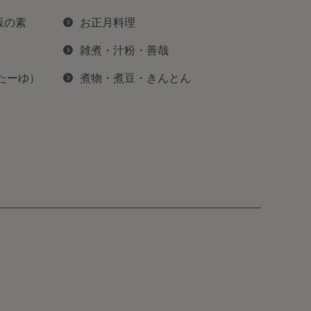
飯の素
お正月料理
雑煮・汁粉・善哉
ぽたーゆ）
煮物・煮豆・きんとん