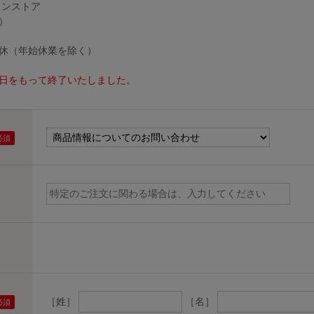
インストア
）
無休（年始休業を除く）
30日をもって終了いたしました。
［姓］
［名］