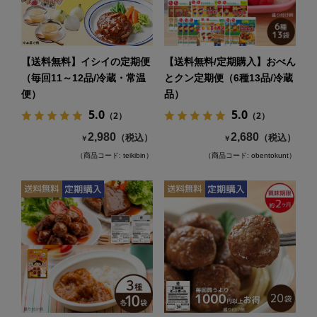
【送料無料】イシイの定期便
【送料無料/定期購入】おべん
（毎回11～12品/冷蔵・常温
とクン定期便（6種13品/冷蔵
便）
品）
5.0
5.0
（2）
（2）
2,980
2,680
（税込）
（税込）
￥
￥
（商品コード: teikibin）
（商品コード: obentokunt）