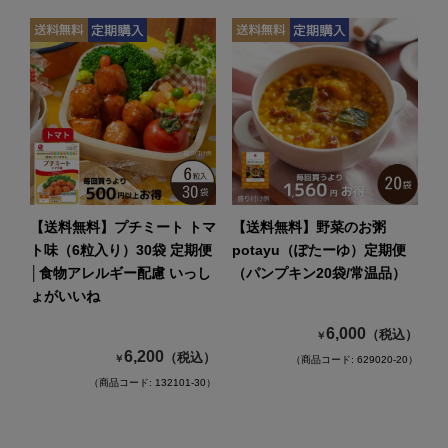
【送料無料】プチミート トマ
【送料無料】野菜のお粥
ト味（6粒入り）30袋 定期便
potayu（ぽたーゆ）定期便
│食物アレルギー配慮 いっし
（パンプキン20袋/常温品）
ょがいいね
6,000
（税込）
￥
6,200
（税込）
￥
（商品コード: 629020-20）
（商品コード: 132101-30）