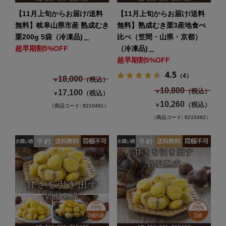
【11月上旬からお届け/送料
【11月上旬からお届け/送料
無料】岐阜山県市産 熟成むき
無料】熟成むき栗3産地食べ
栗200g 5袋（冷凍品)＿
比べ（笠間・山県・京都）
超早期割5%OFF
（冷凍品)＿
超早期割5%OFF
4.5
（4）
18,000
（税込）
￥
10,800
（税込）
17,100
￥
（税込）
￥
10,260
（税込）
￥
（商品コード: 8210491）
（商品コード: 8210492）