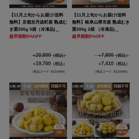
【11月上旬からお届け/送料
【11月上旬からお届け/送料
無料】京都京丹波町産 熟成む
無料】岐阜山県市産 熟成むき
き栗200g 5袋（冷凍品)＿
栗200g 2袋 （冷凍品)＿
超早期割5%OFF
超早期割5%OFF
20,800
7,800
（税込）
（税込）
￥
￥
19,760
7,410
（税込）
（税込）
￥
￥
（商品コード: 8210489）
（商品コード: 8210490）