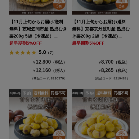
【11月上旬からお届け/送料
【11月上旬からお届け/送料
無料】茨城笠間市産 熟成むき
無料】京都京丹波町産 熟成む
栗200g 5袋（冷凍品）＿
き栗200g 2袋（冷凍品)＿
超早期割5%OFF
超早期割5%OFF
5.0
（7）
12,800
8,700
（税込）
（税込）
￥
￥
12,160
8,265
（税込）
（税込）
￥
￥
（商品コード: 8210376）
（商品コード: 8210488）