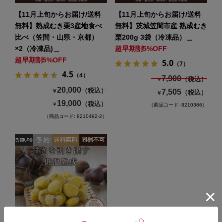
【11月上旬からお届け/送料
【11月上旬からお届け/送料
無料】熟成むき栗3産地食べ
無料】茨城笠間市産 熟成むき
比べ（笠間・山県・京都）
栗200g 3袋（冷凍品）＿
×2（冷凍品)＿
超早期割5%OFF
超早期割5%OFF
5.0
（7）
4.5
（4）
7,900
（税込）
￥
20,000
（税込）
7,505
￥
（税込）
￥
19,000
（税込）
￥
（商品コード: 8210366）
（商品コード: 8210492-2）