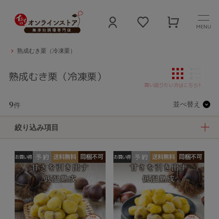
MENU
石井食品公式 無添加食品通販サイト
カテゴリ
地域と旬のごちそう
熟成むき栗（冷凍栗）
熟成むき栗（冷凍栗）
9
並べ替え
件
絞り込み項目