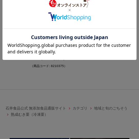
【11月上旬からお届け/送料
無料】茨城笠間市産 熟成むき
栗200g 10袋（冷凍品）＿
超早期割5%OFF
5.0
（7）
24,000
（税込）
￥
22,800
（税込）
￥
（商品コード: 8210375）
石井食品公式 無添加食品通販サイト
カテゴリ
地域と旬のごちそう
熟成むき栗（冷凍栗）