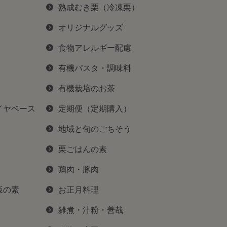
熟成むき栗（冷凍栗）
オリジナルグッズ
食物アレルギー配慮
有機パスタ・調味料
有機栽培のお茶
イヤベース
定期便（定期購入）
地域と旬のごちそう
栗ごはんの素
鶏肉・豚肉
飯の素
お正月料理
雑煮・汁粉・善哉