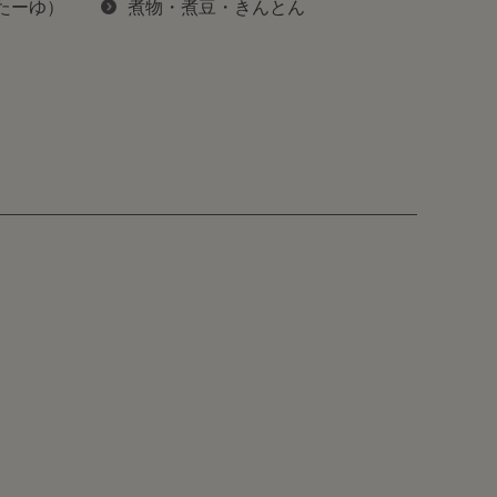
ぽたーゆ）
煮物・煮豆・きんとん