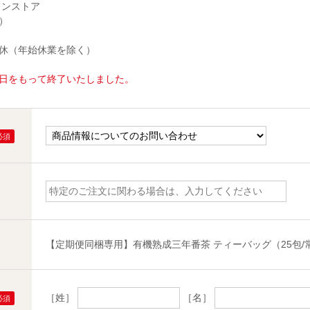
インストア
）
無休（年始休業を除く）
30日をもって終了いたしました。
【定期便同梱専用】有機熟成三年番茶 ティーバッグ（25包/
［姓］
［名］