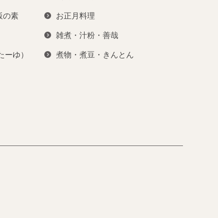
飯の素
お正月料理
雑煮・汁粉・善哉
ぽたーゆ）
煮物・煮豆・きんとん