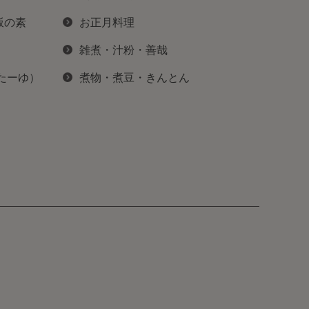
飯の素
お正月料理
雑煮・汁粉・善哉
ぽたーゆ）
煮物・煮豆・きんとん