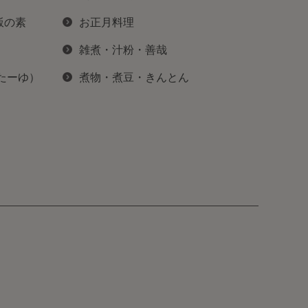
飯の素
お正月料理
雑煮・汁粉・善哉
ぽたーゆ）
煮物・煮豆・きんとん