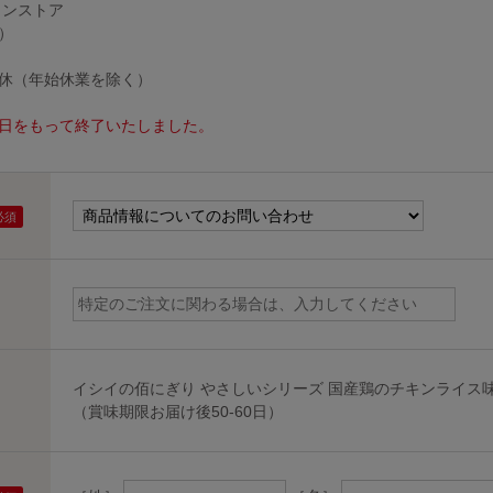
インストア
）
無休（年始休業を除く）
30日をもって終了いたしました。
イシイの佰にぎり やさしいシリーズ 国産鶏のチキンライス味
（賞味期限お届け後50-60日）