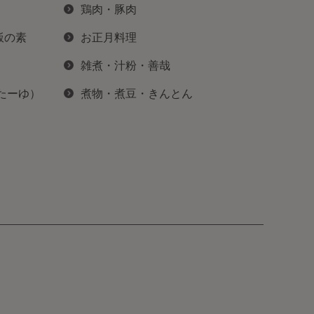
鶏肉・豚肉
飯の素
お正月料理
雑煮・汁粉・善哉
ぽたーゆ）
煮物・煮豆・きんとん