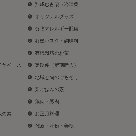
熟成むき栗（冷凍栗）
オリジナルグッズ
食物アレルギー配慮
有機パスタ・調味料
有機栽培のお茶
イヤベース
定期便（定期購入）
地域と旬のごちそう
栗ごはんの素
鶏肉・豚肉
飯の素
お正月料理
雑煮・汁粉・善哉