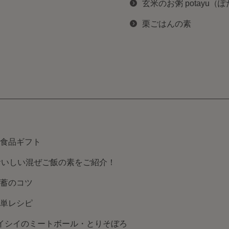
玄米のお粥 potayu（
栗ごはんの素
食品ギフト
おいしい混ぜご飯の素をご紹介！
蓄のコツ
単レシピ
イシイのミートボール・とりそぼろ