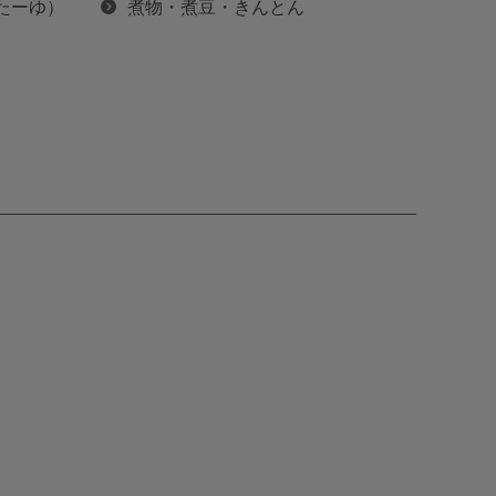
ぽたーゆ）
煮物・煮豆・きんとん