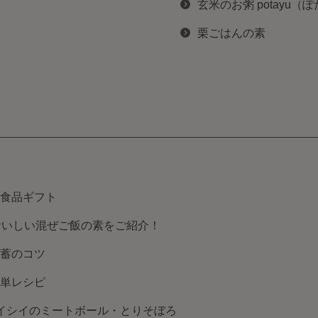
玄米のお粥 potayu（
栗ごはんの素
食品ギフト
おいしい混ぜご飯の素をご紹介！
蓄のコツ
単レシピ
イシイのミートボール・とりそぼろ