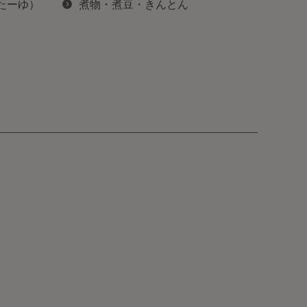
ぽたーゆ）
煮物・煮豆・きんとん