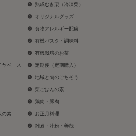
熟成むき栗（冷凍栗）
オリジナルグッズ
食物アレルギー配慮
有機パスタ・調味料
有機栽培のお茶
イヤベース
定期便（定期購入）
地域と旬のごちそう
栗ごはんの素
鶏肉・豚肉
飯の素
お正月料理
雑煮・汁粉・善哉