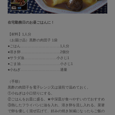
在宅勤務日のお昼ごはんに！
【材料】1人分
（お届け品）黒酢の肉団子 1袋
●ごはん……………………………1人分
●溶き卵……………………………2個分
●サラダ油………………………小さじ1
●ごま油……………………………小さじ1
●小ねぎ……………………………適量
（手順）
黒酢の肉団子を電子レンジ又は湯煎で温めておく。
①小ねぎは小口切りにする。
②ごはんをお皿に盛る。★中深皿が食べやすいのでおすすめ
③熱したフライパンに油を入れ、溶き卵を流し入れる。菜箸
で卵を優しく混ぜ広げて、好みの焼き加減になったらご飯の