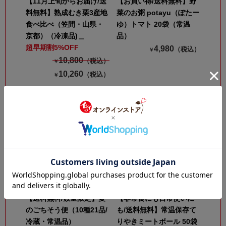
【11月上旬からお届け/送
【お買い得/送料無料】野
料無料】熟成むき栗3産地
菜のお粥 potayu（ぽたー
食べ比べ（笠間・山県・
ゆ）トマト 20袋（常温
京都）（冷凍品)＿
品）
超早期割5%OFF
4,980
（税込）
￥
10,800
（税込）
￥
10,260
（税込）
￥
【送料無料/数量限定】夏
【非常食にも日常使いに
のごちそう便（10種21品/
も/送料無料】常温保存て
冷蔵・常温品）
りやきミートボール 50袋