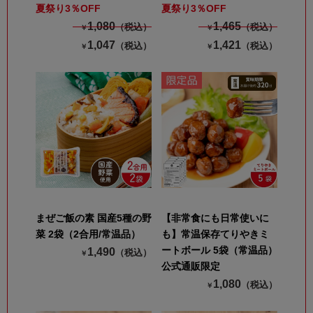
夏祭り3％OFF
夏祭り3％OFF
1,080
1,465
（税込）
（税込）
￥
￥
1,047
1,421
（税込）
（税込）
￥
￥
まぜご飯の素 国産5種の野
【非常食にも日常使いに
菜 2袋（2合用/常温品）
も】常温保存てりやきミ
ートボール 5袋（常温品）
1,490
（税込）
￥
公式通販限定
1,080
（税込）
￥