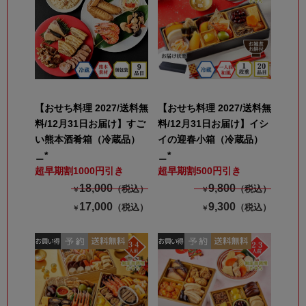
【おせち料理 2027/送料無
【おせち料理 2027/送料無
料/12月31日お届け】すご
料/12月31日お届け】イシ
い熊本酒肴箱（冷蔵品）
イの迎春小箱（冷蔵品）
＿*
＿*
超早期割1000円引き
超早期割500円引き
18,000
9,800
（税込）
（税込）
￥
￥
17,000
9,300
（税込）
（税込）
￥
￥