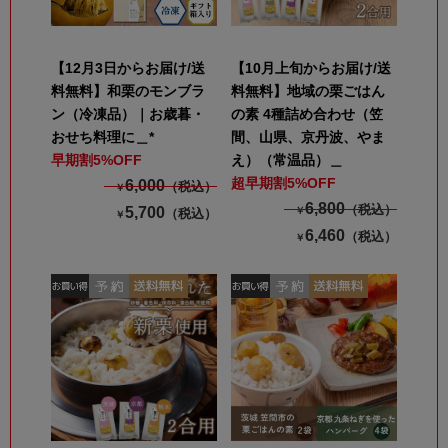
【12月3日からお届け/送
【10月上旬からお届け/送
料無料】和栗のモンブラ
料無料】地域の栗ごはん
ン（冷凍品）｜お歳暮・
の素 4種詰め合わせ（笠
おせち料理に＿*
間、山県、京丹波、やま
早期割5%OFF
え）（常温品）＿
超早期割5%OFF
6,000
（税込）
￥
6,800
（税込）
5,700
￥
（税込）
￥
6,460
（税込）
￥