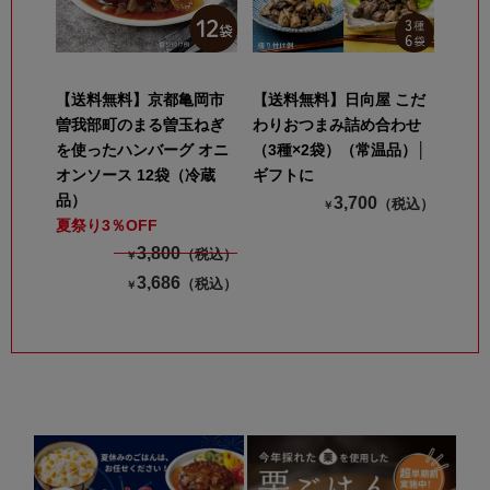
【送料無料】京都亀岡市
【送料無料】日向屋 こだ
曽我部町のまる曽玉ねぎ
わりおつまみ詰め合わせ
を使ったハンバーグ オニ
（3種×2袋）（常温品）│
オンソース 12袋（冷蔵
ギフトに
品）
3,700
（税込）
￥
夏祭り3％OFF
3,800
（税込）
￥
3,686
（税込）
￥