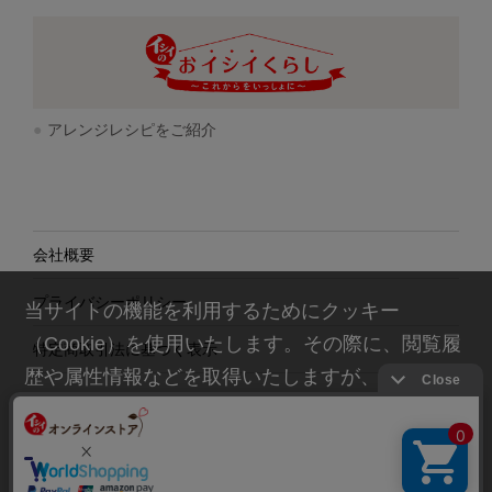
アレンジレシピをご紹介
会社概要
プライバシーポリシー
当サイトの機能を利用するためにクッキー
（Cookie）を使用いたします。その際に、閲覧履
特定商取引法に基づく表示
歴や属性情報などを取得いたしますが、お客様の
個人情報を特定することは行っておりません。詳
細に関しては「
プライバシーポリシー
」をお読み
ください。
© Ishii Food CO.,Ltd. All rights reserved.