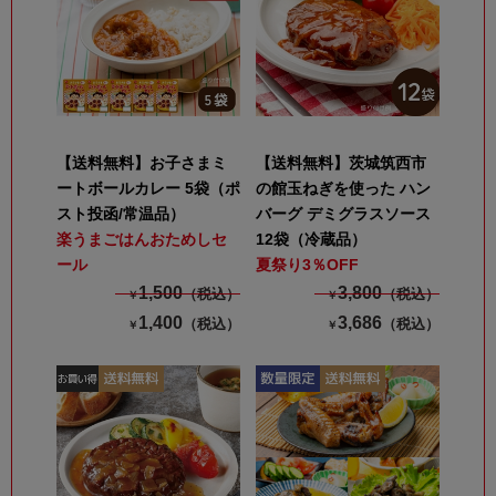
【送料無料】お子さまミ
【送料無料】茨城筑西市
ートボールカレー 5袋（ポ
の館玉ねぎを使った ハン
スト投函/常温品）
バーグ デミグラスソース
楽うまごはんおためしセ
12袋（冷蔵品）
ール
夏祭り3％OFF
1,500
3,800
（税込）
（税込）
￥
￥
1,400
3,686
（税込）
（税込）
￥
￥