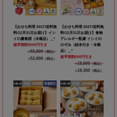
【おせち料理 2027/送料無
【おせち料理 2027/送料無
料/12月31日お届け】イシ
料/12月31日お届け】食物
イの慶春譜（冷蔵品）＿*
アレルギー配慮 イシイの
超早期割3000円引き
のぞみ（絵本付き・冷蔵
品）＿*
55,800
（税込）
￥
超早期割500円引き
52,800
（税込）
￥
18,800
（税込）
￥
18,300
（税込）
￥