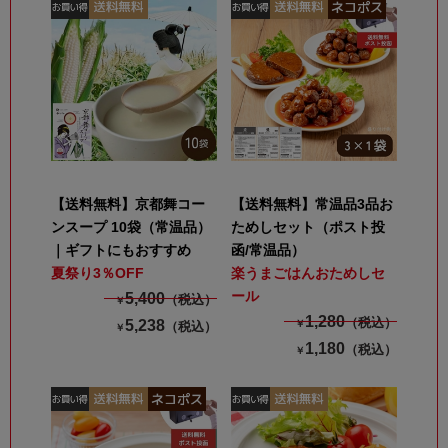
【送料無料】京都舞コー
【送料無料】常温品3品お
ンスープ 10袋（常温品）
ためしセット（ポスト投
｜ギフトにもおすすめ
函/常温品）
夏祭り3％OFF
楽うまごはんおためしセ
ール
5,400
（税込）
￥
1,280
（税込）
5,238
￥
（税込）
￥
1,180
（税込）
￥