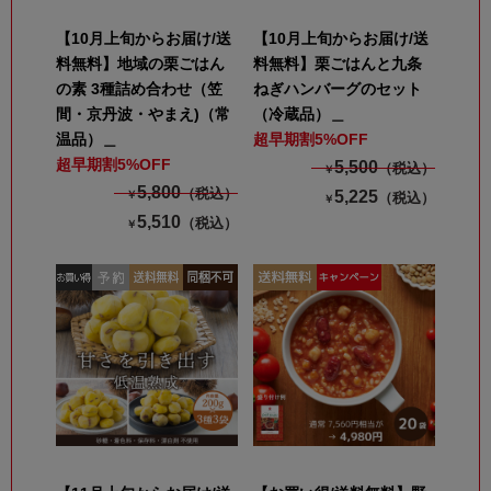
【10月上旬からお届け/送
【10月上旬からお届け/送
料無料】地域の栗ごはん
料無料】栗ごはんと九条
の素 3種詰め合わせ（笠
ねぎハンバーグのセット
間・京丹波・やまえ)（常
（冷蔵品）＿
温品）＿
超早期割5%OFF
超早期割5%OFF
5,500
（税込）
￥
5,800
（税込）
5,225
￥
（税込）
￥
5,510
（税込）
￥