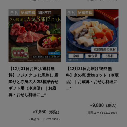
【12月31日お届け/送料無
【12月31日お届け/送料無
料】フジチク ふじ馬刺し 霜
料】京の恵 煮物セット（冷蔵
降りと赤身の人気3種詰合せ
品）｜お歳暮・おせち料理に
ギフト用（冷凍便）｜お歳
＿*
暮・おせち料理に＿*
9,800
（税込）
￥
7,850
（税込）
￥
（商品コード: 8210360）
（商品コード: 8210937）