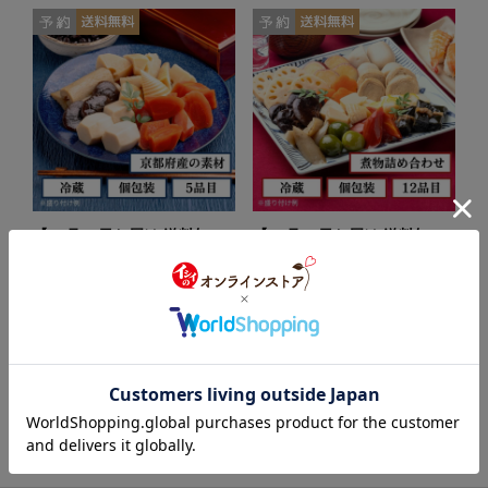
【12月30日お届け/送料無
【12月31日お届け/送料無
料】京の恵 煮物セット（冷蔵
料】昔ながらのお煮しめ（冷
品）｜お歳暮・おせち料理に
蔵品）｜お歳暮・おせち料理
＿*
に＿*
4.0
（1）
9,800
10,800
（税込）
（税込）
￥
￥
（商品コード: 8210360-30）
（商品コード: 8210685）