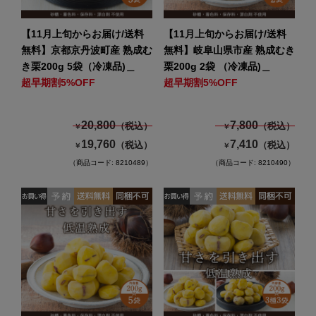
【11月上旬からお届け/送料
【11月上旬からお届け/送料
無料】京都京丹波町産 熟成む
無料】岐阜山県市産 熟成むき
き栗200g 5袋（冷凍品)＿
栗200g 2袋 （冷凍品)＿
超早期割5%OFF
超早期割5%OFF
20,800
7,800
（税込）
（税込）
￥
￥
19,760
7,410
（税込）
（税込）
￥
￥
（商品コード: 8210489）
（商品コード: 8210490）