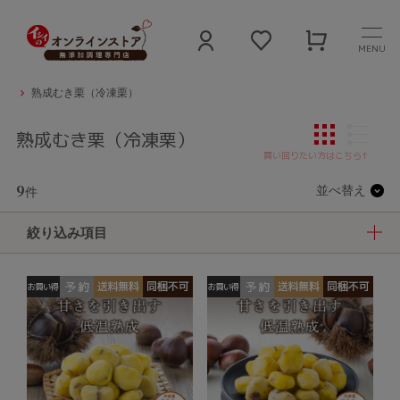
MENU
石井食品公式 無添加食品通販サイト
カテゴリ
地域と旬のごちそう
熟成むき栗（冷凍栗）
熟成むき栗（冷凍栗）
9
並べ替え
件
絞り込み項目