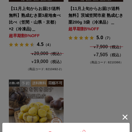
【11月上旬からお届け/送料
【11月上旬からお届け/送料
無料】熟成むき栗3産地食べ
無料】茨城笠間市産 熟成むき
比べ（笠間・山県・京都）
栗200g 3袋（冷凍品）＿
×2（冷凍品)＿
超早期割5%OFF
超早期割5%OFF
5.0
（7）
4.5
（4）
7,900
（税込）
￥
20,000
（税込）
7,505
￥
（税込）
￥
19,000
（税込）
￥
（商品コード: 8210366）
（商品コード: 8210492-2）