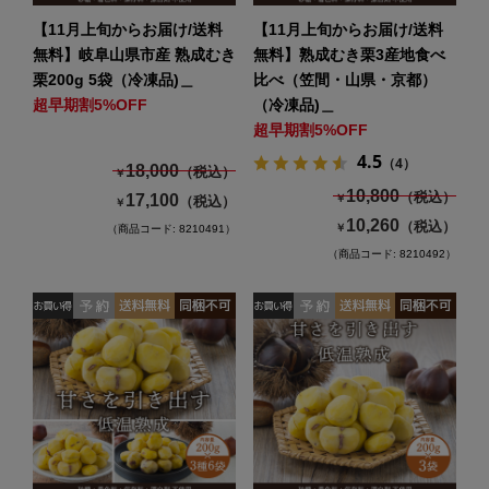
【11月上旬からお届け/送料
【11月上旬からお届け/送料
無料】岐阜山県市産 熟成むき
無料】熟成むき栗3産地食べ
栗200g 5袋（冷凍品)＿
比べ（笠間・山県・京都）
超早期割5%OFF
（冷凍品)＿
超早期割5%OFF
4.5
（4）
18,000
（税込）
￥
10,800
（税込）
17,100
￥
（税込）
￥
10,260
（税込）
￥
（商品コード: 8210491）
（商品コード: 8210492）