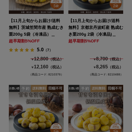
【11月上旬からお届け/送料
【11月上旬からお届け/送料
無料】茨城笠間市産 熟成むき
無料】京都京丹波町産 熟成む
栗200g 5袋（冷凍品）＿
き栗200g 2袋（冷凍品)＿
超早期割5%OFF
超早期割5%OFF
5.0
（7）
12,800
8,700
（税込）
（税込）
￥
￥
12,160
8,265
（税込）
（税込）
￥
￥
（商品コード: 8210376）
（商品コード: 8210488）