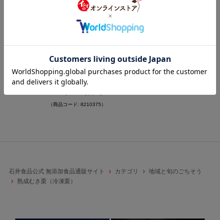
【11月上旬からお届け/送料
無料】茨城笠間市産 熟成むき
栗200g 10袋（冷凍品）＿
超早期割5%OFF
5.0
（7）
24,000
（税込）
￥
22,800
（税込）
￥
（商品コード: 8210375）
石井食品公式 無添加食品通販サイト
カテゴリ
地域と旬のごちそう
熟成むき栗（冷凍栗）