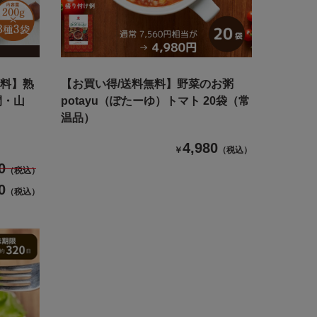
無料】熟
【お買い得/送料無料】野菜のお粥
間・山
potayu（ぽたーゆ）トマト 20袋（常
温品）
4,980
￥
（税込）
0
（税込）
0
（税込）