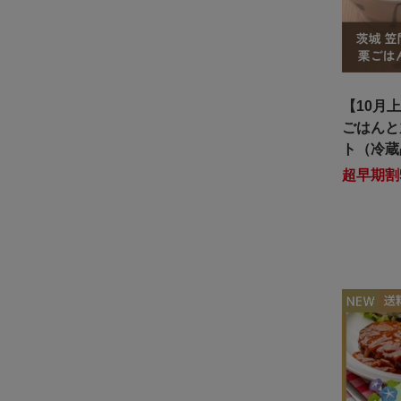
【10月
ごはんと
ト（冷蔵
超早期割