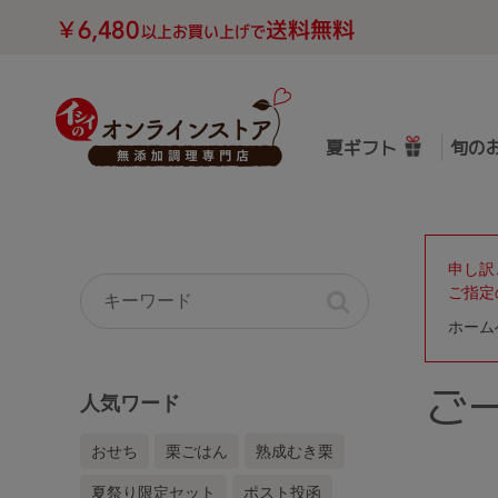
夏ギフト
旬の
申し訳
ご指定
ホーム
ご
人気ワード
おせち
栗ごはん
熟成むき栗
夏祭り限定セット
ポスト投函