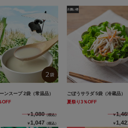
ーンスープ 2袋（常温品）
ごぼうサラダ 5袋（冷蔵品）
OFF
夏祭り3％OFF
1,080
1,46
￥
（税込）
￥
1,047
1,42
￥
（税込）
￥