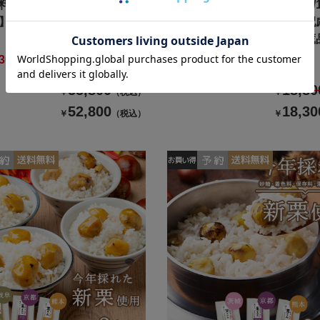
理 2027/送料無料/12月31
【おせち料理 2027/送料無料/1
】イシイの慶春譜（冷蔵
日お届け】食物アレルギー配
イののぞみ（絵本付き・冷蔵
3000円引き
超早期割500円引き
55,800
18,80
￥
（税込）
￥
52,800
18,30
￥
（税込）
￥