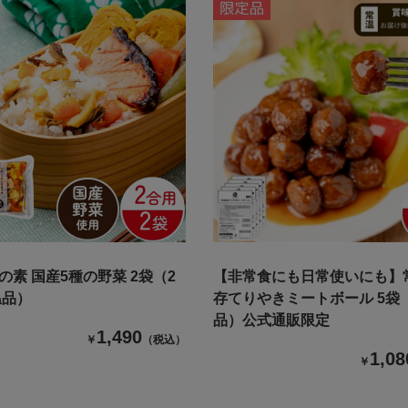
の素 国産5種の野菜 2袋（2
【非常食にも日常使いにも】
温品）
存てりやきミートボール 5袋
品）公式通販限定
1,490
￥
（税込）
1,08
￥