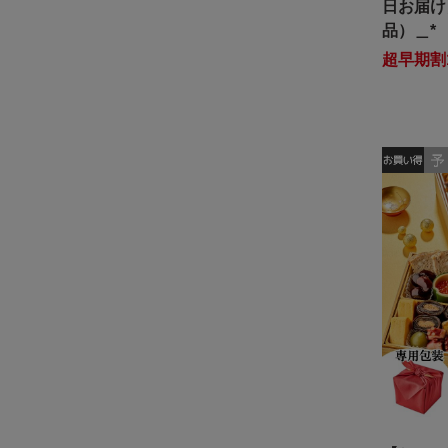
日お届け
品）＿*
超早期割