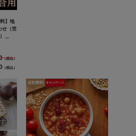
無料】地
わせ（笠
品）＿
0
（税込）
0
（税込）