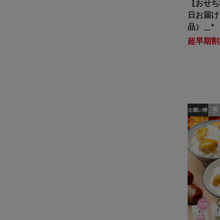
【おせち料
日お届け
品）＿*
超早期割