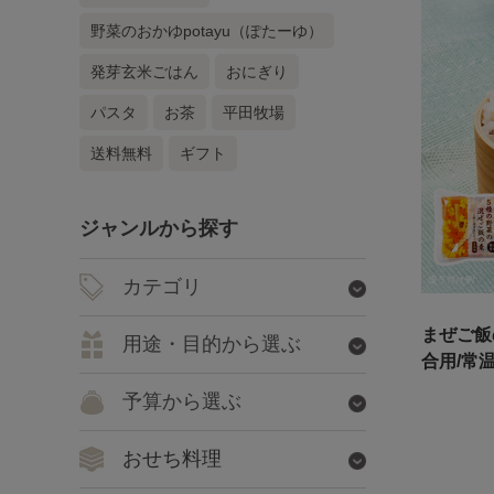
野菜のおかゆpotayu（ぽたーゆ）
発芽玄米ごはん
おにぎり
パスタ
お茶
平田牧場
送料無料
ギフト
ジャンルから探す
カテゴリ
まぜご飯
用途・目的から選ぶ
合用/常
予算から選ぶ
おせち料理