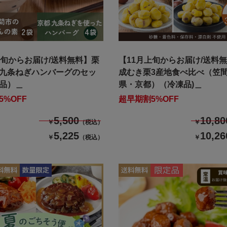
上旬からお届け/送料無料】栗
【11月上旬からお届け/送料
九条ねぎハンバーグのセッ
成むき栗3産地食べ比べ（笠
品）＿
県・京都）（冷凍品)＿
5%OFF
超早期割5%OFF
5,500
10,80
￥
（税込）
￥
5,225
10,26
￥
（税込）
￥