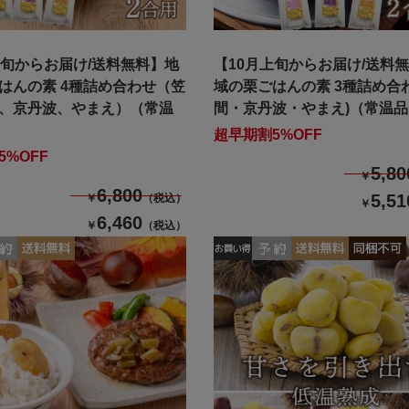
上旬からお届け/送料無料】地
【10月上旬からお届け/送料
はんの素 4種詰め合わせ（笠
域の栗ごはんの素 3種詰め合
、京丹波、やまえ）（常温
間・京丹波・やまえ)（常温
超早期割5%OFF
5%OFF
5,80
￥
6,800
5,51
￥
（税込）
￥
6,460
￥
（税込）