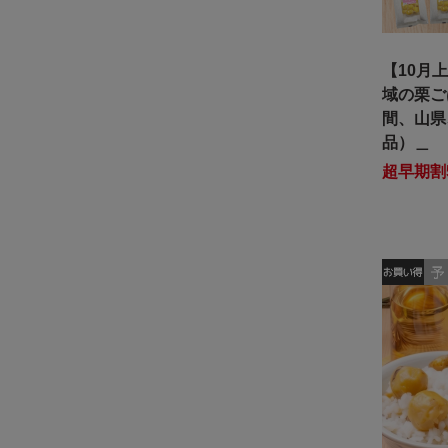
【10月
域の栗ご
間、山県
品）＿
超早期割