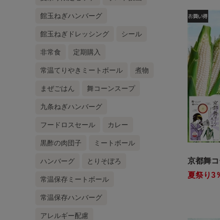
館玉ねぎハンバーグ
館玉ねぎドレッシング
シール
非常食
定期購入
常温てりやきミートボール
煮物
まぜごはん
舞コーンスープ
九条ねぎハンバーグ
フードロスセール
カレー
黒酢の肉団子
ミートボール
京都舞コ
ハンバーグ
とりそぼろ
夏祭り3％
常温保存ミートボール
常温保存ハンバーグ
アレルギー配慮