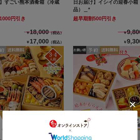
】すごい熊本酒肴箱（冷蔵
日お届け】イシイの迎春小箱
品）＿*
1000円引き
超早期割500円引き
18,000
9,80
￥
（税込）
￥
17,000
9,30
￥
（税込）
￥