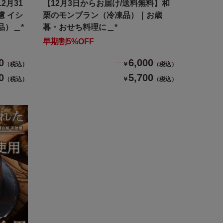
2月31
【12月3日からお届け/送料無料】和
慮 イシ
栗のモンブラン（冷凍品）｜お歳
品）＿*
暮・おせち料理に＿*
早期割5%OFF
0
6,000
（税込）
￥
（税込）
0
5,700
（税込）
￥
（税込）