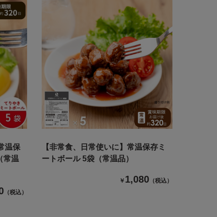
常温保
【非常食、日常使いに】常温保存ミ
（常温
ートボール 5袋（常温品）
1,080
￥
（税込）
0
（税込）