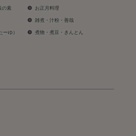
飯の素
お正月料理
雑煮・汁粉・善哉
ぽたーゆ）
煮物・煮豆・きんとん