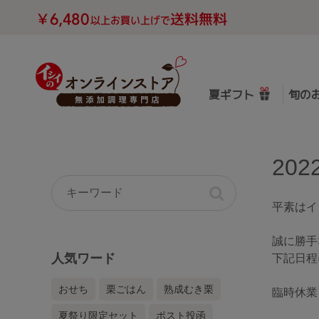
夏ギフト
旬の
平素はイ
誠に勝手
人気ワード
下記日程
おせち
栗ごはん
熟成むき栗
臨時休業日
夏祭り限定セット
ポスト投函