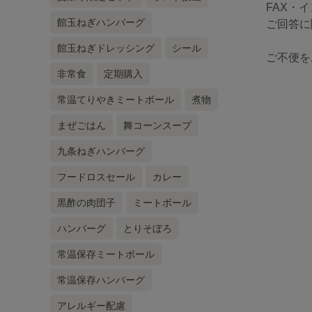
FAX・
館玉ねぎハンバーグ
ご回答に
館玉ねぎドレッシング
シール
ご不便を
非常食
定期購入
常温てりやきミートボール
煮物
まぜごはん
舞コーンスープ
九条ねぎハンバーグ
フードロスセール
カレー
黒酢の肉団子
ミートボール
ハンバーグ
とりそぼろ
常温保存ミートボール
常温保存ハンバーグ
アレルギー配慮