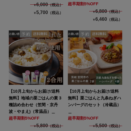
超早期割5%OFF
6,000
（税込）
￥
6,800
（税込）
5,700
￥
（税込）
￥
6,460
（税込）
￥
【10月上旬からお届け/送料
【10月上旬からお届け/送料
無料】地域の栗ごはんの素 3
無料】栗ごはんと九条ねぎハ
種詰め合わせ（笠間・京丹
ンバーグのセット（冷蔵品）
波・やまえ)（常温品）＿
＿
超早期割5%OFF
超早期割5%OFF
5,800
5,500
（税込）
（税込）
￥
￥