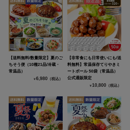
【送料無料/数量限定】夏のご
【非常食にも日常使いにも/送
ちそう便（10種21品/冷蔵・
料無料】常温保存てりやきミ
常温品）
ートボール 50袋（常温品）
公式通販限定
6,980
（税込）
￥
10,800
（税込）
￥