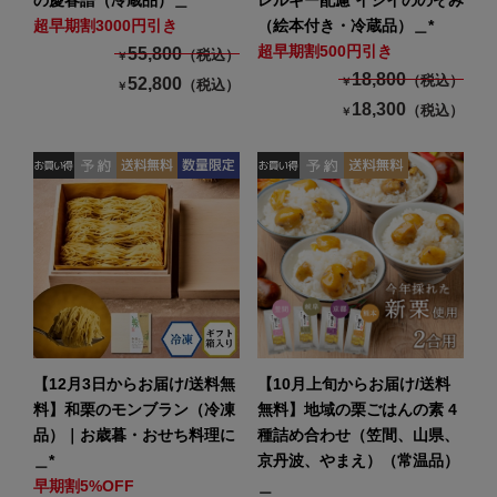
超早期割3000円引き
（絵本付き・冷蔵品）＿*
超早期割500円引き
55,800
（税込）
￥
18,800
（税込）
52,800
￥
（税込）
￥
18,300
（税込）
￥
【12月3日からお届け/送料無
【10月上旬からお届け/送料
料】和栗のモンブラン（冷凍
無料】地域の栗ごはんの素 4
品）｜お歳暮・おせち料理に
種詰め合わせ（笠間、山県、
＿*
京丹波、やまえ）（常温品）
早期割5%OFF
＿