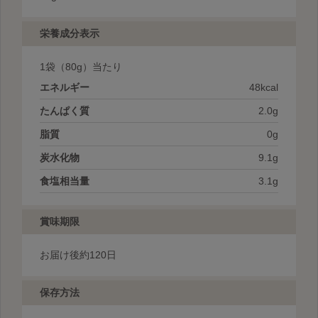
栄養成分表示
1袋
（80g）当たり
エネルギー
48kcal
たんぱく質
2.0g
脂質
0g
炭水化物
9.1g
食塩相当量
3.1g
賞味期限
お届け後約120日
保存方法