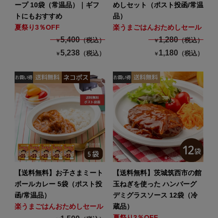
ープ 10袋（常温品）｜ギフ
めしセット（ポスト投函/常温
トにもおすすめ
品）
夏祭り3％OFF
楽うまごはんおためしセール
5,400
1,280
（税込）
（税込）
￥
￥
5,238
1,180
（税込）
（税込）
￥
￥
【送料無料】お子さまミート
【送料無料】茨城筑西市の館
ボールカレー 5袋（ポスト投
玉ねぎを使った ハンバーグ
函/常温品）
デミグラスソース 12袋（冷
楽うまごはんおためしセール
蔵品）
夏祭り3％OFF