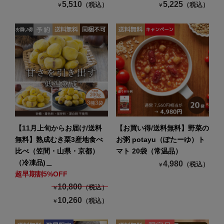
5,510
5,225
（税込）
（税込）
￥
￥
【11月上旬からお届け/送料
【お買い得/送料無料】野菜の
無料】熟成むき栗3産地食べ
お粥 potayu（ぽたーゆ）ト
比べ（笠間・山県・京都）
マト 20袋（常温品）
（冷凍品)＿
4,980
（税込）
￥
超早期割5%OFF
10,800
（税込）
￥
10,260
（税込）
￥