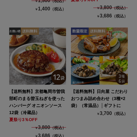
1,500
（税込）
￥
3,800
（税込）
1,400
￥
（税込）
￥
3,686
（税込）
￥
【送料無料】京都亀岡市曽我
【送料無料】日向屋 こだわり
部町のまる曽玉ねぎを使った
おつまみ詰め合わせ（3種×2
ハンバーグ オニオンソース
袋）（常温品）│ギフトに
12袋（冷蔵品）
3,700
（税込）
￥
夏祭り3％OFF
3,800
（税込）
￥
3,686
（税込）
￥