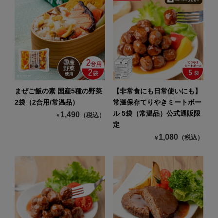
まぜご飯の素 国産5種の野菜
【非常食にも日常使いにも】
2袋（2合用/常温品）
常温保存てりやきミートボー
ル 5袋（常温品）公式通販限
1,490
（税込）
￥
定
1,080
（税込）
￥