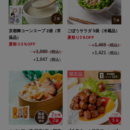
京都舞コーンスープ 2袋（常
ごぼうサラダ 5袋（冷蔵品）
温品）
夏祭り3％OFF
夏祭り3％OFF
1,465
（税込）
￥
1,080
（税込）
1,421
￥
（税込）
￥
1,047
（税込）
￥