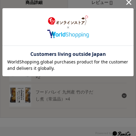
商品詳細
レビュー []
セット内容
フードバレイ まぜご飯の素 国
産5種の野菜（常温品）×2
フードバレイ まぜご飯の素 北
海道産とうもろこし（常温品）
×2
フードバレイ 九州産 竹の子だ
し煮（常温品）×4