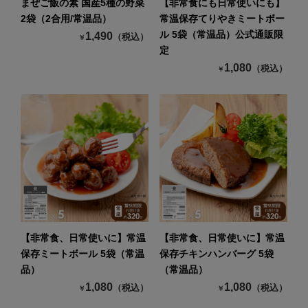
まぜご飯の素 国産5種の野菜
【非常食にも日常使いにも】
2袋（2合用/常温品）
常温保存てりやきミートボー
ル 5袋（常温品）公式通販限
1,490
（税込）
￥
定
1,080
（税込）
￥
【非常食、日常使いに】常温
【非常食、日常使いに】常温
保存ミートボール 5袋（常温
保存チキンハンバーグ 5袋
品）
（常温品）
1,080
1,080
（税込）
（税込）
￥
￥