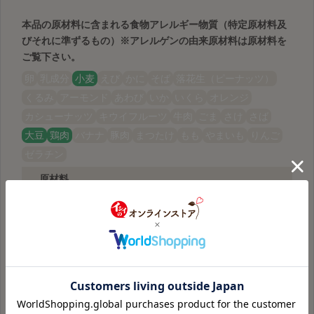
本品の原材料に含まれる食物アレルギー物質（特定原材料及
びそれに準ずるもの）
※アレルゲンの由来原材料は原材料を
ご覧下さい。
卵
乳成分
小麦
えび
かに
そば
落花生（ピーナッツ）
くるみ
アーモンド
あわび
いか
いくら
オレンジ
カシューナッツ
キウイフルーツ
牛肉
ごま
さけ
さば
大豆
鶏肉
バナナ
豚肉
まつたけ
もも
やまいも
りんご
ゼラチン
原材料
鶏肉（岩手県産）、たまねぎ（国産）、つなぎ〔パン
粉（小麦を含む）、でん粉〕、砂糖、しょうゆ（大
豆・小麦を含む）、食塩、しょうがペースト、醸造酢
（小麦を含む）、なたね油
調理方法