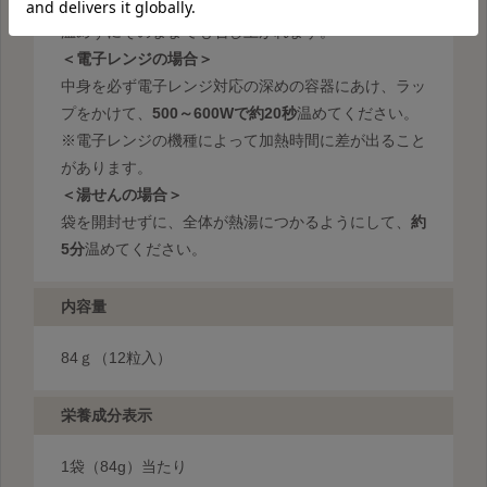
温めずにそのままでも召し上がれます。
＜電子レンジの場合＞
中身を必ず電子レンジ対応の深めの容器にあけ、ラッ
プをかけて、
500～600Wで約20秒
温めてください。
※電子レンジの機種によって加熱時間に差が出ること
があります。
＜湯せんの場合＞
袋を開封せずに、全体が熱湯につかるようにして、
約
5分
温めてください。
内容量
84ｇ（12粒入）
栄養成分表示
1袋
（84g）当たり