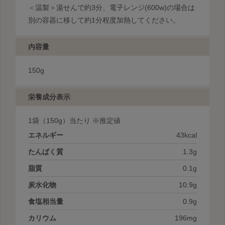
＜温製＞
湯せんで約3分、電子レンジ(600w)の場合は
別の容器に移して約1分程度加熱してください。
内容量
150g
栄養成分表示
1袋
（150g）当たり ※推定値
エネルギー
43kcal
たんぱく質
1.3g
脂質
0.1g
炭水化物
10.9g
食塩相当量
0.9g
カリウム
196mg