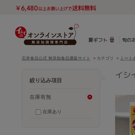
夏ギフト
旬の
石井食品公式 無添加食品通販サイト
>
カテゴリ
>
ミート
イシ
絞り込み項目
在庫有無
在庫あり