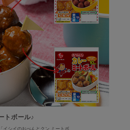
ートボール♪
「イシイのおべんとクン ミートボ