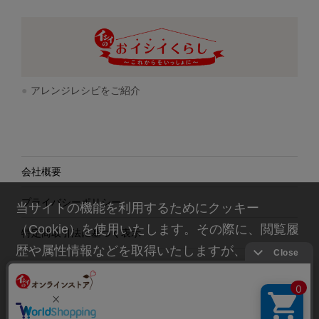
アレンジレシピをご紹介
会社概要
プライバシーポリシー
当サイトの機能を利用するためにクッキー
（Cookie）を使用いたします。その際に、閲覧履
特定商取引法に基づく表示
歴や属性情報などを取得いたしますが、お客様の
個人情報を特定することは行っておりません。詳
細に関しては「
プライバシーポリシー
」をお読み
ください。
© Ishii Food CO.,Ltd. All rights reserved.