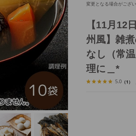
変更となる場合がござ
【11月12
州風】雑煮
なし（常温
理に＿*
5.0
（1）