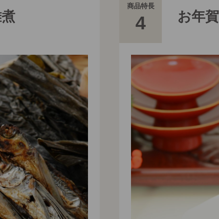
商品特長
雑煮
お年
4