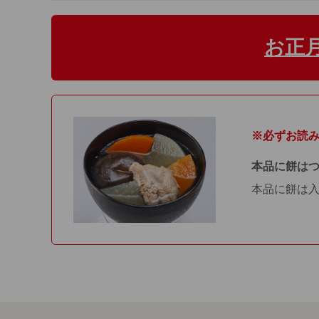
お正
※必ずお読
本品に餅は
本品に餅は