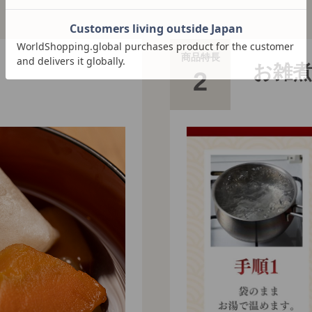
商品特長
お雑
2