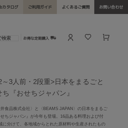
ebカタログ
ご利用ガイド
よくあるご質問
お問い合わせ
お得な定期購入
2～3人前・2段重>日本をまるごと
せち『おせちジャパン』
食品株式会社〉と〈BEAMS JAPAN〉の日本をまるご
せちジャパン』が今年も登場。16品ある料理および付
域に分けて、各地域からとれた原材料や生産されたもの