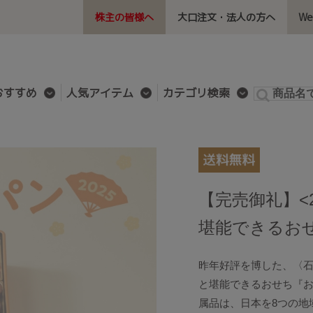
株主の皆様へ
大口注文・法人の方へ
W
おすすめ
人気アイテム
カテゴリ検索
【完売御礼】<
堪能できるお
昨年好評を博した、〈石井
と堪能できるおせち『お
属品は、日本を8つの地