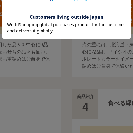
用した品々を中心に9品
弐の重には、北海道・
なおせちの品々も揃い、
心に7品目。『イシイの
※お重詰めはご自身で体
ポレートカラーをイメー
詰めはご自身で体験い
商品紹介
食べる縁
4