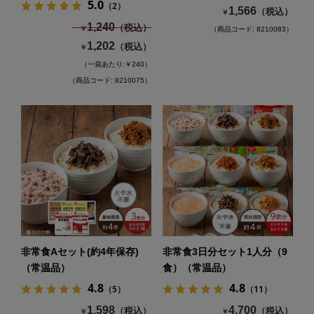
5.0
（2）
1,566
（税込）
￥
1,240
（税込）
￥
（商品コード: 8210083）
1,202
（税込）
￥
（一袋あたり:￥240）
（商品コード: 8210075）
非常食Aセット(約4年保存)
非常食3日分セット1人分（9
（常温品）
食）（常温品）
4.8
4.8
（5）
（11）
1,598
4,700
（税込）
（税込）
￥
￥