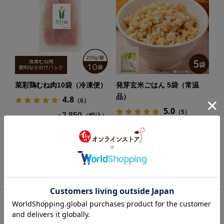
菜彩鶏むね肉10袋（冷凍便）
発芽玄米ごはん 5袋（常温
品）
4.8
（6）
5.0
（5）
2,850
（税込）
￥
970
（税込）
￥
（一袋あたり:￥285）
（商品コード: 8210198）
（一袋あたり:￥194）
（商品コード: 8210064）
1
2
3
4
5