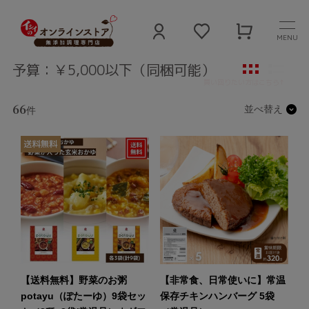
MENU
予算：￥5,000以下（同梱可能）
66
並べ替え
件
【送料無料】野菜のお粥
【非常食、日常使いに】常温
potayu（ぽたーゆ）9袋セッ
保存チキンハンバーグ 5袋