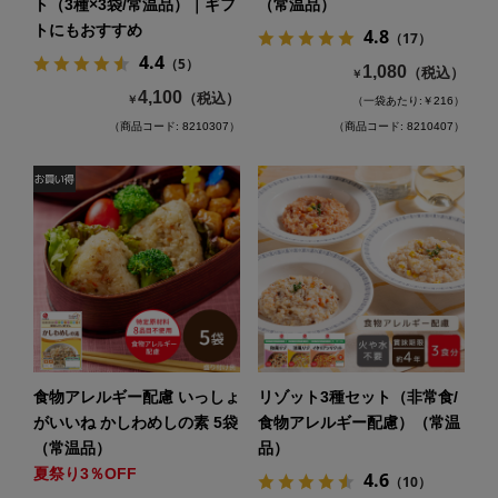
ト（3種×3袋/常温品）｜ギフ
（常温品）
トにもおすすめ
4.8
（17）
4.4
（5）
1,080
（税込）
￥
4,100
（税込）
￥
（一袋あたり:￥216）
（商品コード: 8210307）
（商品コード: 8210407）
食物アレルギー配慮 いっしょ
リゾット3種セット（非常食/
がいいね かしわめしの素 5袋
食物アレルギー配慮）（常温
（常温品）
品）
夏祭り3％OFF
4.6
（10）