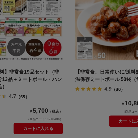
料】非常食19品セット（非
【非常食、日常使いに/送料
分13品＋ミートボール・ハン
温保存ミートボール 50袋（
品）
4.9
（30）
4.7
（65）
10,8
￥
5,700
￥
（税込）
（商品コード:
（商品コード: 8210496）
カートに
カートに入れる