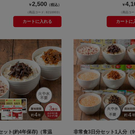
2,500
4,1
￥
（税込）
￥
（商品コード: 8210003）
（商品コード:
カートに入れる
カートに
セット(約4年保存)（常温
非常食3日分セット1人分（