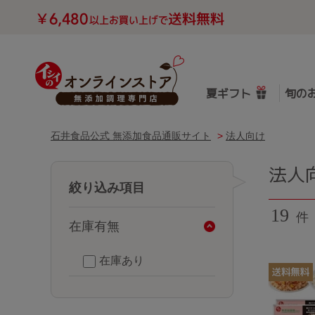
夏ギフト
旬の
石井食品公式 無添加食品通販サイト
>
法人向け
法人
絞り込み項目
19
件
在庫有無
在庫あり