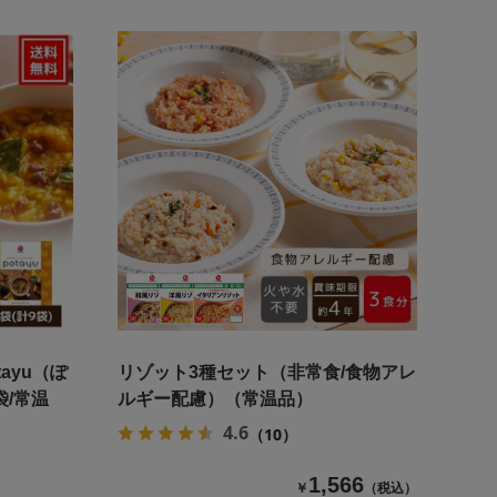
ayu（ぽ
リゾット3種セット（非常食/食物アレ
袋/常温
ルギー配慮）（常温品）
4.6
（10）
1,566
￥
（税込）