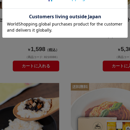
セット(約4年保存)（常温
【送料無料】工場直送ミー
30袋（冷凍品）
4.4
（7）
1,598
5,3
￥
（税込）
￥
（商品コード: 8210086）
（商品コード:
カートに入れる
カートに