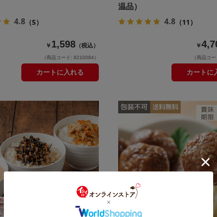
温品）
4.8
4.8
（5）
（11）
1,598
4,7
￥
（税込）
￥
（商品コード: 8210084）
（商品コード:
カートに入れる
カートに