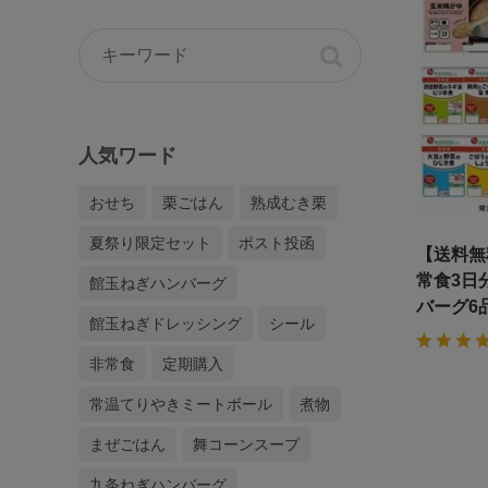
人気ワード
おせち
栗ごはん
熟成むき栗
夏祭り限定セット
ポスト投函
【送料無
常食3日
館玉ねぎハンバーグ
バーグ6
館玉ねぎドレッシング
シール
非常食
定期購入
常温てりやきミートボール
煮物
まぜごはん
舞コーンスープ
九条ねぎハンバーグ