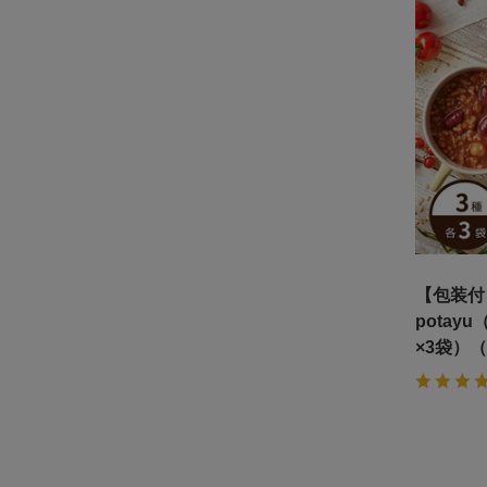
【包装付
potay
×3袋）