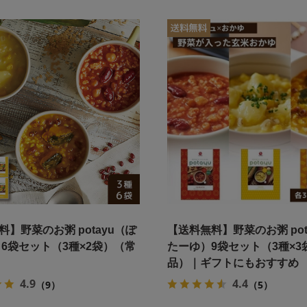
料】野菜のお粥 potayu（ぽ
【送料無料】野菜のお粥 pot
 6袋セット（3種×2袋）（常
たーゆ）9袋セット（3種×3
品）｜ギフトにもおすすめ
4.9
4.4
（9）
（5）