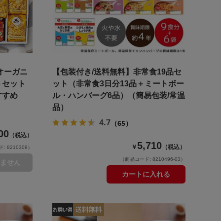
オーガニ
【包装付き/送料無料】非常食19品セ
トセット
ット（非常食3日分13品＋ミートボー
すすめ
ル・ハンバーグ6品）（簡易包装/常温
品）
4.7
（65）
00
（税込）
5,710
￥
（税込）
 8210309）
（商品コード: 8210496-03）
ません
カートに入れる