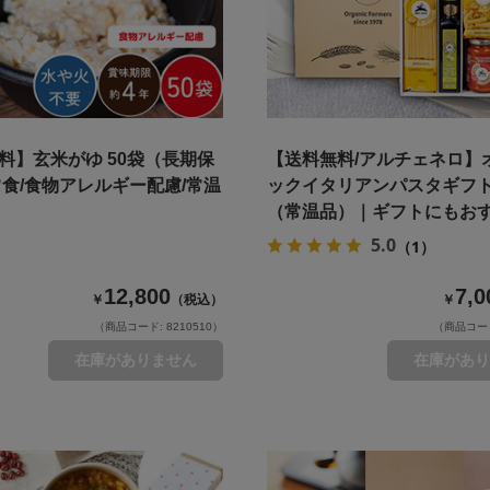
料】玄米がゆ 50袋（長期保
【送料無料/アルチェネロ】
常食/食物アレルギー配慮/常温
ックイタリアンパスタギフ
（常温品）｜ギフトにもお
5.0
（1）
12,800
7,0
￥
（税込）
￥
（商品コード: 8210510）
（商品コード:
在庫がありません
在庫があり