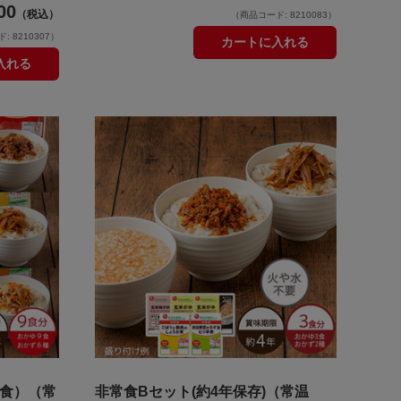
00
（税込）
（商品コード: 8210083）
 8210307）
カートに入れる
入れる
9食）（常
非常食Bセット(約4年保存)（常温