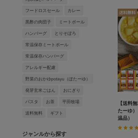
フードロスセール
カレー
黒酢の肉団子
ミートボール
ハンバーグ
とりそぼろ
常温保存ミートボール
常温保存ハンバーグ
アレルギー配慮
野菜のおかゆpotayu（ぽたーゆ）
発芽玄米ごはん
おにぎり
パスタ
お茶
平田牧場
【送料無
たーゆ）
送料無料
ギフト
温品）
ジャンルから探す