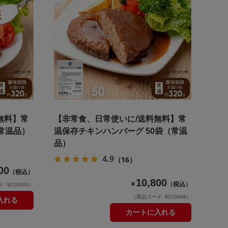
無料】常
【非常食、日常使いに/送料無料】常
常温品）
温保存チキンハンバーグ 50袋（常温
品）
4.9
（16）
00
（税込）
10,800
￥
（税込）
 8210404）
（商品コード: 8210406）
入れる
カートに入れる