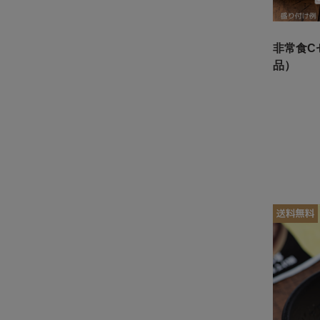
非常食C
品）