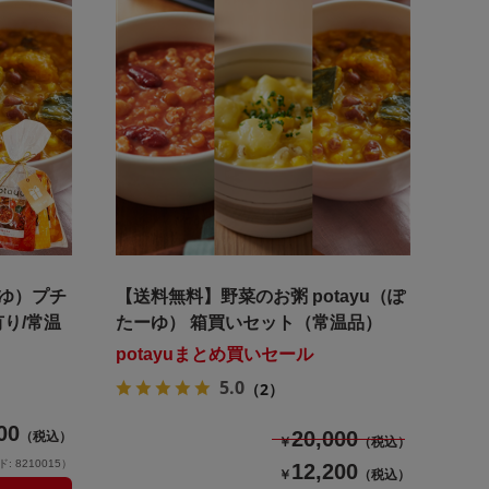
ーゆ）プチ
【送料無料】野菜のお粥 potayu（ぽ
り/常温
たーゆ） 箱買いセット（常温品）
potayuまとめ買いセール
5.0
（2）
00
20,000
（税込）
￥
（税込）
 8210015）
12,200
￥
（税込）