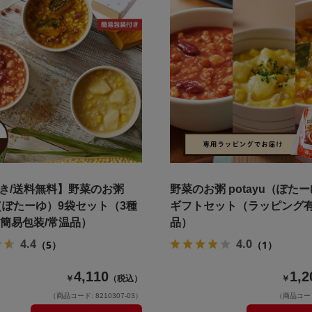
き/送料無料】野菜のお粥
野菜のお粥 potayu（ぽた
u（ぽたーゆ）9袋セット（3種
ギフトセット（ラッピング有
（簡易包装/常温品）
品）
4.4
4.0
（5）
（1）
4,110
1,2
￥
（税込）
￥
（商品コード: 8210307-03）
（商品コード: