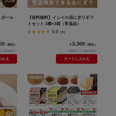
トボール
【送料無料】イシイの佰にぎりギフ
トセット 3種×3袋（常温品）
5.0
（1）
00
3,300
（税込）
￥
（税込）
 8210507）
（商品コード: 8210563）
入れる
カートに入れる