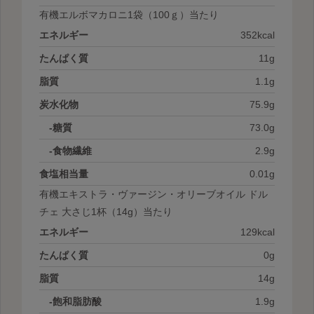
有機エルボマカロニ1袋
（100ｇ）当たり
エネルギー
352kcal
たんぱく質
11g
脂質
1.1g
炭水化物
75.9g
-糖質
73.0g
-食物繊維
2.9g
食塩相当量
0.01g
有機エキストラ・ヴァージン・オリーブオイル ドル
チェ 大さじ1杯
（14g）当たり
エネルギー
129kcal
たんぱく質
0g
脂質
14g
-飽和脂肪酸
1.9g