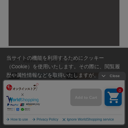
【アルチェネロ】有機パスタ
【アルチェネロ・パスタ】有
ソース・トマト＆香味野菜
機全粒粉ペンネ （常温品）
350g （常温品）
430
（税込）
￥
1,065
（税込）
￥
ご一緒にいかがですか？
当サイトの機能を利用するためにクッキー
（Cookie）を使用いたします。その際に、閲覧履
歴や属性情報などを取得いたしますが、お客様の
個人情報を特定することは行っておりません。詳
細に関しては「
プライバシーポリシー
」をお読み
ください。
承諾する