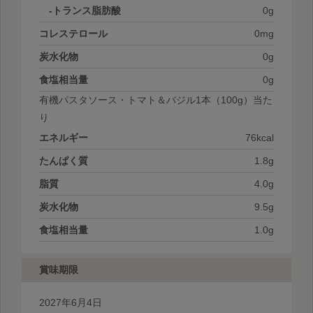
-トランス脂肪酸
0g
コレステロール
0mg
炭水化物
0g
食塩相当量
0g
有機パスタソース・トマト＆バジル1本
（100g）当た
り
エネルギー
76kcal
たんぱく質
1.8g
脂質
4.0g
炭水化物
9.5g
食塩相当量
1.0g
賞味期限
2027年6月4日