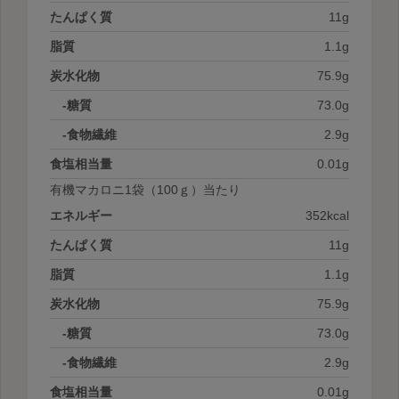
たんぱく質
11g
脂質
1.1g
炭水化物
75.9g
-糖質
73.0g
-食物繊維
2.9g
食塩相当量
0.01g
有機マカロニ1袋
（100ｇ）当たり
エネルギー
352kcal
たんぱく質
11g
脂質
1.1g
炭水化物
75.9g
-糖質
73.0g
-食物繊維
2.9g
食塩相当量
0.01g