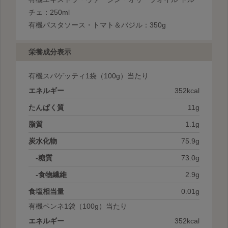
チェ：250ml
有機パスタソース・トマト＆バジル：350g
栄養成分表示
有機スパゲッティ1袋
（100g）当たり
エネルギー
352kcal
たんぱく質
11g
脂質
1.1g
炭水化物
75.9g
-糖質
73.0g
-食物繊維
2.9g
食塩相当量
0.01g
有機ペンネ1袋
（100g）当たり
エネルギー
352kcal