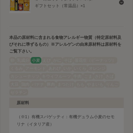
ギフトセット（常温品）×1
本品の原材料に含まれる食物アレルギー物質（特定原材料及
びそれに準ずるもの）
※アレルゲンの由来原材料は原材料を
ご覧下さい。
卵
乳成分
小麦
えび
かに
そば
落花生（ピーナッツ）
くるみ
アーモンド
あわび
いか
いくら
オレンジ
カシューナッツ
キウイフルーツ
牛肉
ごま
さけ
さば
大豆
鶏肉
バナナ
豚肉
まつたけ
もも
やまいも
りんご
ゼラチン
原材料
（※1）有機スパゲッティ：有機デュラム小麦のセモ
リナ（イタリア産）