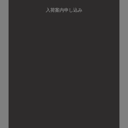
入荷案内申し込み
【アルチェネロ・パスタ】有
【賞味期限間近のためお買い
機グルテンフリー・スパゲッ
得/アルチェネロ】有機トマト
ティ （常温品）
ピューレー 3P(200g×3パッ
ク)（常温品）
805
（税込）
￥
賞味期限間近のため10%OFF
1,140
（税込）
￥
1,026
（税込）
￥