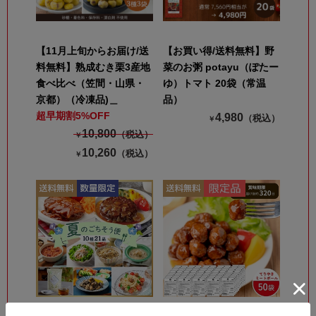
【11月上旬からお届け/送
【お買い得/送料無料】野
料無料】熟成むき栗3産地
菜のお粥 potayu（ぽたー
食べ比べ（笠間・山県・
ゆ）トマト 20袋（常温
京都）（冷凍品)＿
品）
超早期割5%OFF
4,980
（税込）
￥
10,800
（税込）
￥
10,260
（税込）
￥