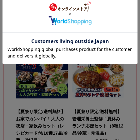
【送料無料/数量限定】夏
【非常食にも日常使いに
のごちそう便（10種21品/
も/送料無料】常温保存て
冷蔵・常温品）
りやきミートボール 50袋
（常温品）公式通販限定
6,980
（税込）
￥
10,800
（税込）
￥
【夏祭り限定/送料無料】
【夏祭り限定/送料無料】
お家でカンパイ！大人の
管理栄養士監修！夏休み
夜店・家飲みセット（レ
ランチ応援セット（8種12
シピカード付/10種17品/冷
品/冷蔵・常温品）