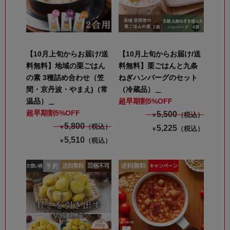
【10月上旬からお届け/送
【10月上旬からお届け/送
料無料】地域の栗ごはん
料無料】栗ごはんと九条
の素 3種詰め合わせ（笠
ねぎハンバーグのセット
間・京丹波・やまえ)（常
（冷蔵品）＿
温品）＿
超早期割5%OFF
超早期割5%OFF
5,500
（税込）
￥
5,800
（税込）
5,225
￥
（税込）
￥
5,510
（税込）
￥