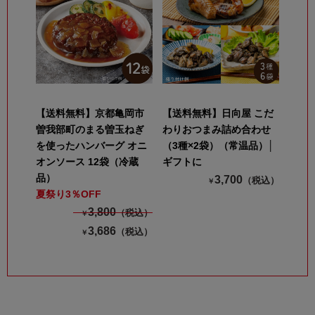
【送料無料】京都亀岡市
【送料無料】日向屋 こだ
曽我部町のまる曽玉ねぎ
わりおつまみ詰め合わせ
を使ったハンバーグ オニ
（3種×2袋）（常温品）│
オンソース 12袋（冷蔵
ギフトに
品）
3,700
（税込）
￥
夏祭り3％OFF
3,800
（税込）
￥
3,686
（税込）
￥