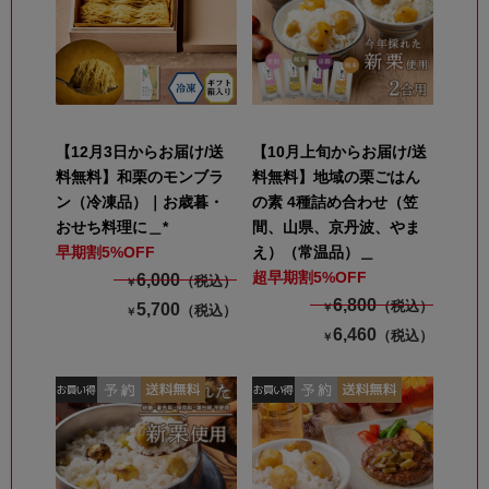
【12月3日からお届け/送
【10月上旬からお届け/送
料無料】和栗のモンブラ
料無料】地域の栗ごはん
ン（冷凍品）｜お歳暮・
の素 4種詰め合わせ（笠
おせち料理に＿*
間、山県、京丹波、やま
早期割5%OFF
え）（常温品）＿
超早期割5%OFF
6,000
（税込）
￥
6,800
（税込）
5,700
￥
（税込）
￥
6,460
（税込）
￥