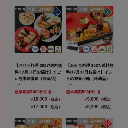
【おせち料理 2027/送料無
【おせち料理 2027/送料無
料/12月31日お届け】すご
料/12月31日お届け】イシ
い熊本酒肴箱（冷蔵品）
イの迎春小箱（冷蔵品）
＿*
＿*
超早期割1000円引き
超早期割500円引き
18,000
9,800
（税込）
（税込）
￥
￥
17,000
9,300
（税込）
（税込）
￥
￥