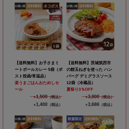
【送料無料】お子さまミ
【送料無料】茨城筑西市
ートボールカレー 5袋（ポ
の館玉ねぎを使った ハン
スト投函/常温品）
バーグ デミグラスソース
楽うまごはんおためしセ
12袋（冷蔵品）
ール
夏祭り3％OFF
1,500
3,800
（税込）
（税込）
￥
￥
1,400
3,686
（税込）
（税込）
￥
￥