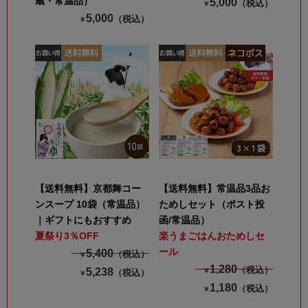
蔵・常温品）
5,000
（税込）
￥
5,000
（税込）
￥
【送料無料】京都舞コー
【送料無料】常温品3品お
ンスープ 10袋（常温品）
ためしセット（ポスト投
｜ギフトにもおすすめ
函/常温品）
夏祭り3％OFF
楽うまごはんおためしセ
ール
5,400
（税込）
￥
1,280
（税込）
5,238
￥
（税込）
￥
1,180
（税込）
￥