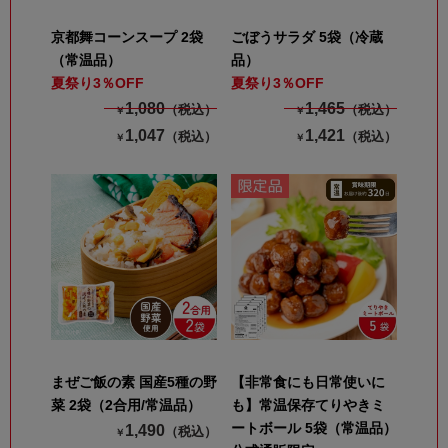
京都舞コーンスープ 2袋
ごぼうサラダ 5袋（冷蔵
（常温品）
品）
夏祭り3％OFF
夏祭り3％OFF
1,080
1,465
（税込）
（税込）
￥
￥
1,047
1,421
（税込）
（税込）
￥
￥
まぜご飯の素 国産5種の野
【非常食にも日常使いに
菜 2袋（2合用/常温品）
も】常温保存てりやきミ
ートボール 5袋（常温品）
1,490
（税込）
￥