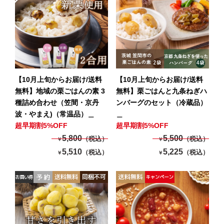
【10月上旬からお届け/送料
【10月上旬からお届け/送料
無料】地域の栗ごはんの素 3
無料】栗ごはんと九条ねぎハ
種詰め合わせ（笠間・京丹
ンバーグのセット（冷蔵品）
波・やまえ)（常温品）＿
＿
超早期割5%OFF
超早期割5%OFF
5,800
5,500
（税込）
（税込）
￥
￥
5,510
5,225
（税込）
（税込）
￥
￥