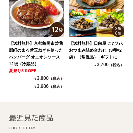
【送料無料】京都亀岡市曽我
【送料無料】日向屋 こだわり
部町のまる曽玉ねぎを使った
おつまみ詰め合わせ（3種×2
ハンバーグ オニオンソース
袋）（常温品）│ギフトに
12袋（冷蔵品）
3,700
（税込）
￥
夏祭り3％OFF
3,800
（税込）
￥
3,686
（税込）
￥
最近見た商品
CHECKED ITEMS