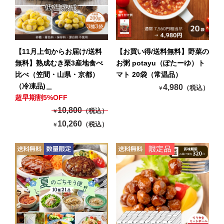
【11月上旬からお届け/送料
【お買い得/送料無料】野菜の
無料】熟成むき栗3産地食べ
お粥 potayu（ぽたーゆ）ト
比べ（笠間・山県・京都）
マト 20袋（常温品）
（冷凍品)＿
4,980
（税込）
￥
超早期割5%OFF
10,800
（税込）
￥
10,260
（税込）
￥