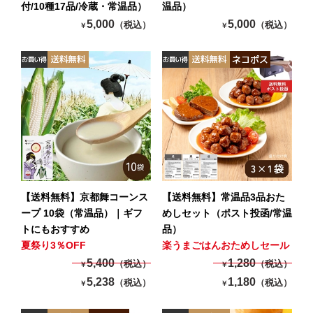
付/10種17品/冷蔵・常温品）
温品）
5,000
5,000
（税込）
（税込）
￥
￥
【送料無料】京都舞コーンス
【送料無料】常温品3品おた
ープ 10袋（常温品）｜ギフ
めしセット（ポスト投函/常温
トにもおすすめ
品）
夏祭り3％OFF
楽うまごはんおためしセール
5,400
1,280
（税込）
（税込）
￥
￥
5,238
1,180
（税込）
（税込）
￥
￥