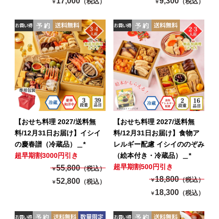
17,000
9,300
（税込）
（税込）
￥
￥
【おせち料理 2027/送料無
【おせち料理 2027/送料無
料/12月31日お届け】イシイ
料/12月31日お届け】食物ア
の慶春譜（冷蔵品）＿*
レルギー配慮 イシイののぞみ
超早期割3000円引き
（絵本付き・冷蔵品）＿*
超早期割500円引き
55,800
（税込）
￥
18,800
（税込）
52,800
￥
（税込）
￥
18,300
（税込）
￥