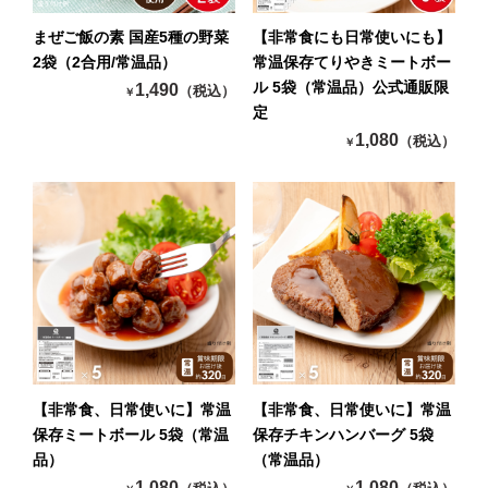
まぜご飯の素 国産5種の野菜
【非常食にも日常使いにも】
2袋（2合用/常温品）
常温保存てりやきミートボー
ル 5袋（常温品）公式通販限
1,490
（税込）
￥
定
1,080
（税込）
￥
【非常食、日常使いに】常温
【非常食、日常使いに】常温
保存ミートボール 5袋（常温
保存チキンハンバーグ 5袋
品）
（常温品）
1,080
1,080