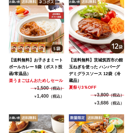
【送料無料】お子さまミート
【送料無料】茨城筑西市の館
ボールカレー 5袋（ポスト投
玉ねぎを使った ハンバーグ
函/常温品）
デミグラスソース 12袋（冷
楽うまごはんおためしセール
蔵品）
夏祭り3％OFF
1,500
（税込）
￥
3,800
（税込）
1,400
￥
（税込）
￥
3,686
（税込）
￥