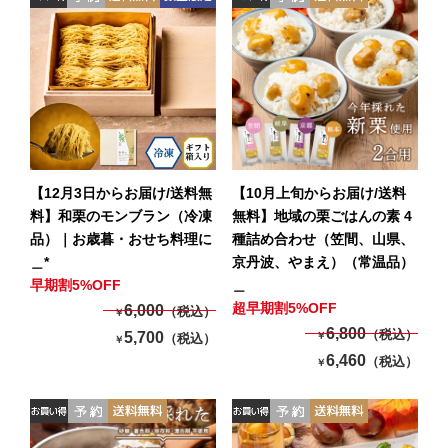
【12月3日からお届け/送料無
【10月上旬からお届け/送料
料】和栗のモンブラン（冷凍
無料】地域の栗ごはんの素 4
品）｜お歳暮・おせち料理に
種詰め合わせ（笠間、山県、
＿*
京丹波、やまえ）（常温品）
早期割5%OFF
＿
超早期割5%OFF
6,000
（税込）
￥
6,800
（税込）
5,700
￥
（税込）
￥
6,460
（税込）
￥