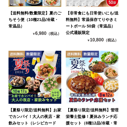
【送料無料/数量限定】夏のご
【非常食にも日常使いにも/送
ちそう便（10種21品/冷蔵・
料無料】常温保存てりやきミ
常温品）
ートボール 50袋（常温品）
公式通販限定
6,980
（税込）
￥
10,800
（税込）
￥
【夏祭り限定/送料無料】お家
【夏祭り限定/送料無料】管理
でカンパイ！大人の夜店・家
栄養士監修！夏休みランチ応
飲みセット（レシピカード
援セット（8種12品/冷蔵・常