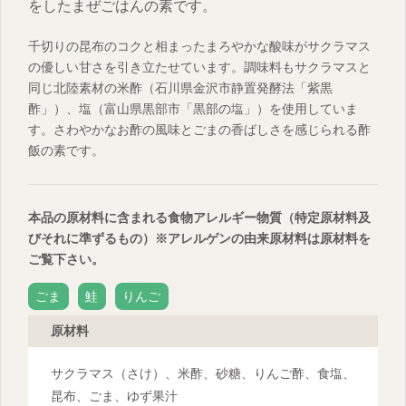
をしたまぜごはんの素です。
千切りの昆布のコクと相まったまろやかな酸味がサクラマス
の優しい甘さを引き立たせています。調味料もサクラマスと
同じ北陸素材の米酢（石川県金沢市静置発酵法「紫黒
酢」）、塩（富山県黒部市「黒部の塩」）を使用していま
す。さわやかなお酢の風味とごまの香ばしさを感じられる酢
飯の素です。
本品の原材料に含まれる食物アレルギー物質（特定原材料及
びそれに準ずるもの）
※アレルゲンの由来原材料は原材料を
ご覧下さい。
ごま
鮭
りんご
原材料
サクラマス（さけ）、米酢、砂糖、りんご酢、食塩、
昆布、ごま、ゆず果汁