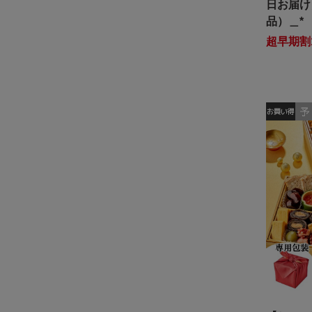
日お届け
品）＿*
超早期割