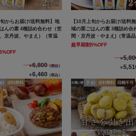
上旬からお届け/送料無料】地
【10月上旬からお届け/送料
はんの素 4種詰め合わせ（笠
域の栗ごはんの素 3種詰め合
、京丹波、やまえ）（常温
間・京丹波・やまえ)（常温
超早期割5%OFF
5%OFF
5,80
￥
6,800
5,51
￥
（税込）
￥
6,460
￥
（税込）