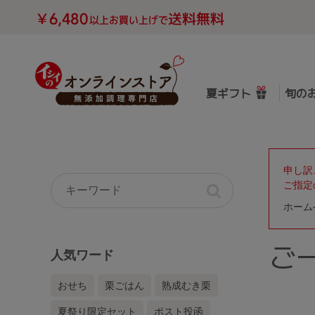
夏ギフト
旬の
申し訳
ご指定
ホーム
ご
人気ワード
おせち
栗ごはん
熟成むき栗
夏祭り限定セット
ポスト投函