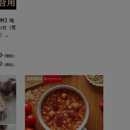
無料】地
わせ（笠
品）＿
0
（税込）
0
（税込）