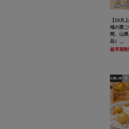
【10月
域の栗ご
間、山県
品）＿
超早期割