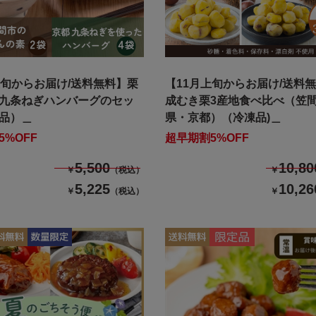
上旬からお届け/送料無料】栗
【11月上旬からお届け/送料
九条ねぎハンバーグのセッ
成むき栗3産地食べ比べ（笠
品）＿
県・京都）（冷凍品)＿
5%OFF
超早期割5%OFF
5,500
10,80
￥
（税込）
￥
5,225
10,26
￥
（税込）
￥