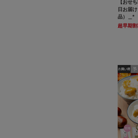
【おせち料
日お届け
品）＿*
超早期割