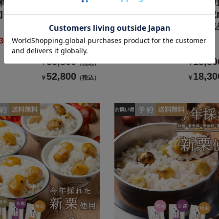
理 2027/送料無料/12月31
【おせち料理 2027/送料無料/1
】イシイの慶春譜（冷蔵
日お届け】食物アレルギー配
イののぞみ（絵本付き・冷蔵
3000円引き
超早期割500円引き
55,800
18,80
￥
（税込）
￥
52,800
18,30
￥
（税込）
￥