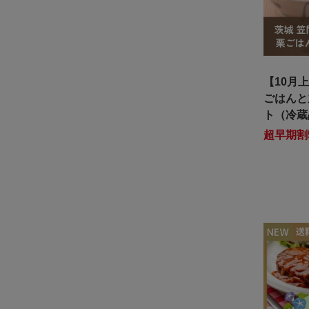
【10月
ごはんと
ト（冷蔵
超早期割