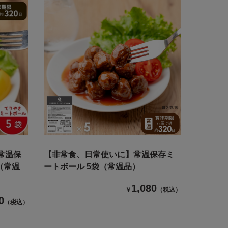
常温保
【非常食、日常使いに】常温保存ミ
（常温
ートボール 5袋（常温品）
1,080
￥
（税込）
0
（税込）