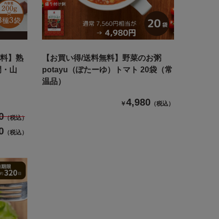
無料】熟
【お買い得/送料無料】野菜のお粥
間・山
potayu（ぽたーゆ）トマト 20袋（常
温品）
4,980
￥
（税込）
0
（税込）
0
（税込）