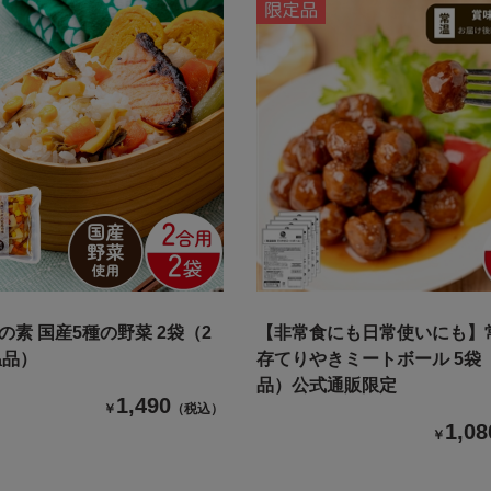
の素 国産5種の野菜 2袋（2
【非常食にも日常使いにも】
温品）
存てりやきミートボール 5袋
品）公式通販限定
1,490
￥
（税込）
1,08
￥