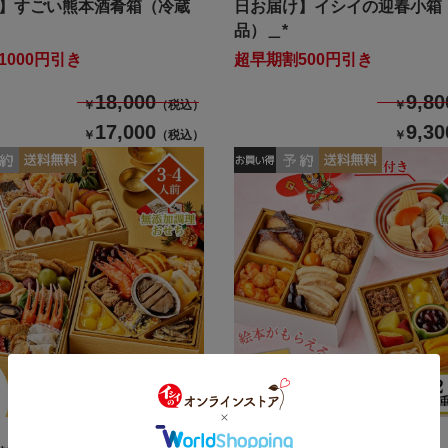
】すごい熊本酒肴箱（冷蔵
日お届け】イシイの迎春小箱
品）＿*
1000円引き
超早期割500円引き
18,000
9,80
￥
（税込）
￥
17,000
9,30
￥
（税込）
￥