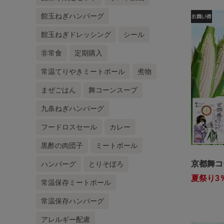
館玉ねぎハンバーグ
館玉ねぎドレッシング
シール
非常食
定期購入
常温てりやきミートボール
煮物
まぜごはん
舞コーンスープ
九条ねぎハンバーグ
フードロスセール
カレー
黒酢の肉団子
ミートボール
京都舞コ
ハンバーグ
とりそぼろ
夏祭り3％
常温保存ミートボール
常温保存ハンバーグ
アレルギー配慮