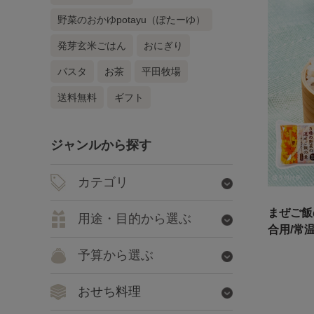
野菜のおかゆpotayu（ぽたーゆ）
発芽玄米ごはん
おにぎり
パスタ
お茶
平田牧場
送料無料
ギフト
ジャンルから探す
カテゴリ
まぜご飯
用途・目的から選ぶ
合用/常
予算から選ぶ
おせち料理