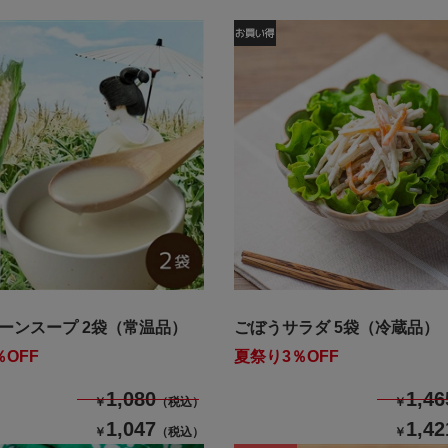
ーンスープ 2袋（常温品）
ごぼうサラダ 5袋（冷蔵品）
OFF
夏祭り3％OFF
1,080
1,46
￥
（税込）
￥
1,047
1,42
￥
（税込）
￥