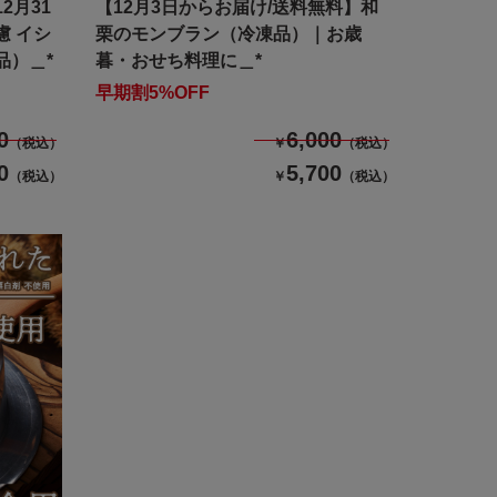
2月31
【12月3日からお届け/送料無料】和
慮 イシ
栗のモンブラン（冷凍品）｜お歳
品）＿*
暮・おせち料理に＿*
早期割5%OFF
0
6,000
（税込）
￥
（税込）
0
5,700
（税込）
￥
（税込）