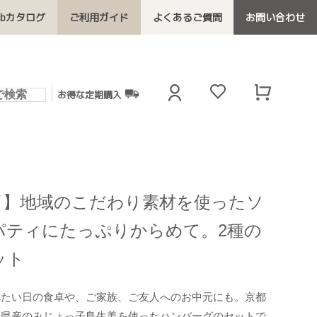
ebカタログ
ご利用ガイド
よくあるご質問
お問い合わせ
お得な定期購入
了】地域のこだわり素材を使ったソ
パティにたっぷりからめて。2種の
ット
べたい日の食卓や、ご家族、ご友人へのお中元にも。京都
崎県産のみじょっ子島生姜を使ったハンバーグのセットで