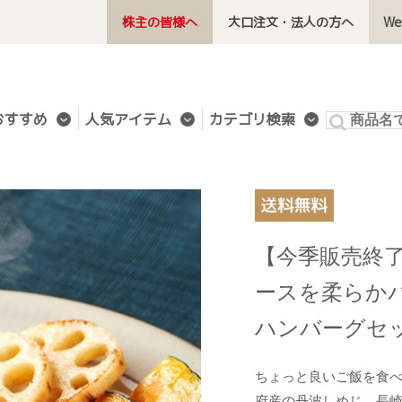
株主の皆様へ
大口注文・法人の方へ
W
おすすめ
人気アイテム
カテゴリ検索
【今季販売終
ースを柔らか
ハンバーグセ
ちょっと良いご飯を食
府産の丹波しめじ、長