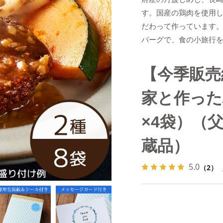
す。国産の鶏肉を使用
だわって作っています
バーグで、食の小旅行
【今季販売
家と作った
×4袋）（
蔵品）
5.0
（2）