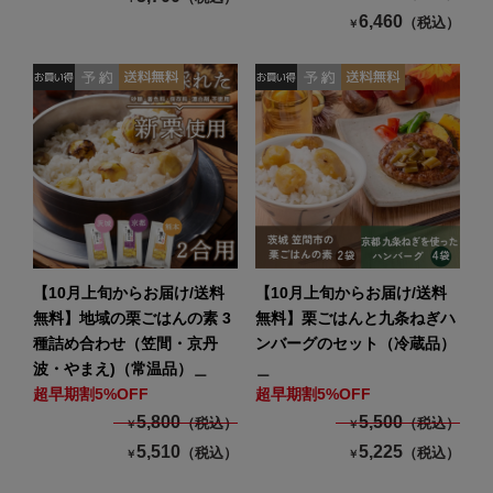
6,460
（税込）
￥
【10月上旬からお届け/送料
【10月上旬からお届け/送料
無料】地域の栗ごはんの素 3
無料】栗ごはんと九条ねぎハ
種詰め合わせ（笠間・京丹
ンバーグのセット（冷蔵品）
波・やまえ)（常温品）＿
＿
超早期割5%OFF
超早期割5%OFF
5,800
5,500
（税込）
（税込）
￥
￥
5,510
5,225
（税込）
（税込）
￥
￥