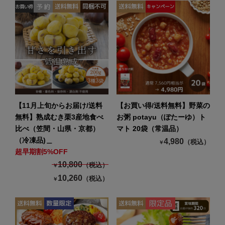
【11月上旬からお届け/送料
【お買い得/送料無料】野菜の
無料】熟成むき栗3産地食べ
お粥 potayu（ぽたーゆ）ト
比べ（笠間・山県・京都）
マト 20袋（常温品）
（冷凍品)＿
4,980
（税込）
￥
超早期割5%OFF
10,800
（税込）
￥
10,260
（税込）
￥