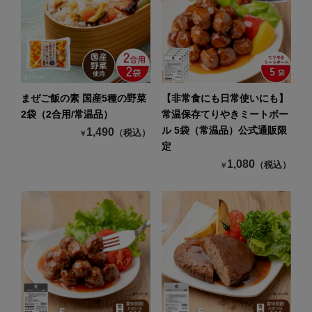
まぜご飯の素 国産5種の野菜
【非常食にも日常使いにも】
2袋（2合用/常温品）
常温保存てりやきミートボー
ル 5袋（常温品）公式通販限
1,490
（税込）
￥
定
1,080
（税込）
￥