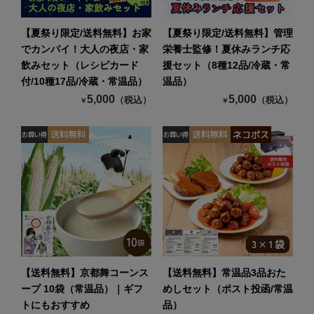
【夏祭り限定/送料無料】お家
【夏祭り限定/送料無料】管理
でカンパイ！大人の夜店・家
栄養士監修！夏休みランチ応
飲みセット（レシピカード
援セット（8種12品/冷蔵・常
付/10種17品/冷蔵・常温品）
温品）
5,000
5,000
（税込）
（税込）
￥
￥
【送料無料】京都舞コーンス
【送料無料】常温品3品おた
ープ 10袋（常温品）｜ギフ
めしセット（ポスト投函/常温
トにもおすすめ
品）