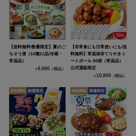
【送料無料/数量限定】夏のご
【非常食にも日常使いにも/送
ちそう便（10種21品/冷蔵・
料無料】常温保存てりやきミ
常温品）
ートボール 50袋（常温品）
公式通販限定
6,980
（税込）
￥
10,800
（税込）
￥