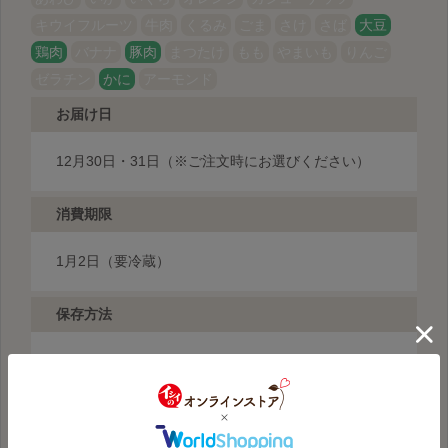
キウイフルーツ
牛肉
くるみ
ごま
さけ
さば
大豆
鶏肉
バナナ
豚肉
まつたけ
もも
やまいも
りんご
ゼラチン
かに
アーモンド
お届け日
12月30日・31日（※ご注文時にお選びください）
消費期限
1月2日（要冷蔵）
保存方法
10℃以下で保存
付属品