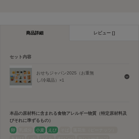
商品詳細
レビュー []
セット内容
おせちジャパン2025（お重無
し/冷蔵品）×1
本品の原材料に含まれる食物アレルギー物質（特定原材料及
びそれに準ずるもの）
卵
乳成分
小麦
えび
そば
落花生（ピーナッツ）
あわび
いか
いくら
オレンジ
カシューナッツ