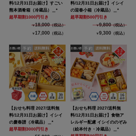
料/12月31日お届け】すごい
料/12月31日お届け】イシイ
熊本酒肴箱（冷蔵品）＿*
の迎春小箱（冷蔵品）＿*
超早期割1000円引き
超早期割500円引き
18,000
9,800
（税込）
（税込）
￥
￥
17,000
9,300
（税込）
（税込）
￥
￥
【おせち料理 2027/送料無
【おせち料理 2027/送料無
料/12月31日お届け】イシイ
料/12月31日お届け】食物ア
の慶春譜（冷蔵品）＿*
レルギー配慮 イシイののぞみ
超早期割3000円引き
（絵本付き・冷蔵品）＿*