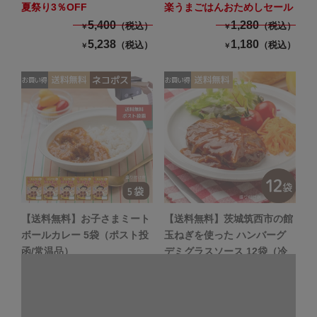
夏祭り3％OFF
楽うまごはんおためしセール
5,400
1,280
（税込）
（税込）
￥
￥
5,238
1,180
（税込）
（税込）
￥
￥
【送料無料】お子さまミート
【送料無料】茨城筑西市の館
ボールカレー 5袋（ポスト投
玉ねぎを使った ハンバーグ
函/常温品）
デミグラスソース 12袋（冷
楽うまごはんおためしセール
蔵品）
夏祭り3％OFF
1,500
（税込）
￥
3,800
（税込）
1,400
￥
（税込）
￥