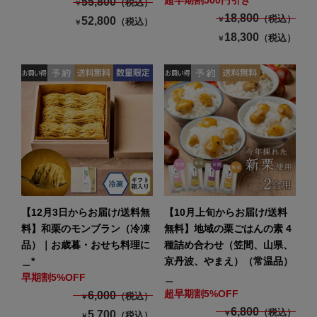
超早期割500円引き
55,800
（税込）
￥
18,800
（税込）
52,800
￥
（税込）
￥
18,300
（税込）
￥
【12月3日からお届け/送料無
【10月上旬からお届け/送料
料】和栗のモンブラン（冷凍
無料】地域の栗ごはんの素 4
品）｜お歳暮・おせち料理に
種詰め合わせ（笠間、山県、
＿*
京丹波、やまえ）（常温品）
早期割5%OFF
＿
超早期割5%OFF
6,000
（税込）
￥
6,800
（税込）
5,700
￥
（税込）
￥