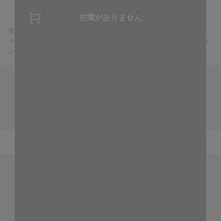
在庫がありません
石井食品公式 無添加食品通販サイト
販売終了商品
【完売御礼】【BEAMSコラボ/送料無料/12月31日お届け】おせちジャパ
ン2025（お重なし/冷蔵品）
最近見た商品
CHECKED ITEMS
石井食品の三大原則について