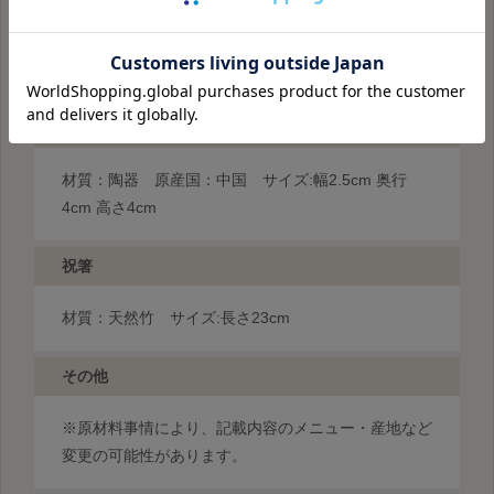
愛知県瀬戸市〈中外陶園〉の干支の置物（巳）・愛媛
県四国中央市〈有高扇山堂〉の箸袋・熊本県南関町
〈ヤマチク〉の祝箸
干支の置物
材質：陶器 原産国：中国 サイズ:幅2.5cm 奥行
4cm 高さ4cm
祝箸
材質：天然竹 サイズ:長さ23cm
その他
※原材料事情により、記載内容のメニュー・産地など
変更の可能性があります。