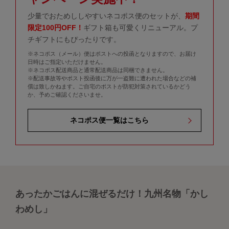
少量でおためししやすいネコポス便のセットが、
期間
限定100円OFF！
ギフト箱も可愛くリニューアル。プ
チギフトにもぴったりです。
※ネコポス（メール）便はポストへの投函となりますので、お届け
日時はご指定いただけません。
※ネコポス配送商品と通常配送商品は同梱できません。
※配送事故等やポスト投函後に万が一盗難に遭われた場合などの補
償は致しかねます。ご自宅のポストが防犯対策されているかどう
か、予めご確認くださいませ。
ネコポス便一覧はこちら
あったかごはんに混ぜるだけ！九州名物「かし
わめし」