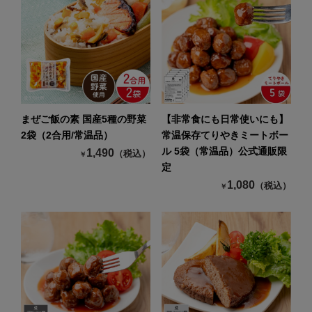
まぜご飯の素 国産5種の野菜
【非常食にも日常使いにも】
2袋（2合用/常温品）
常温保存てりやきミートボー
ル 5袋（常温品）公式通販限
1,490
（税込）
￥
定
1,080
（税込）
￥