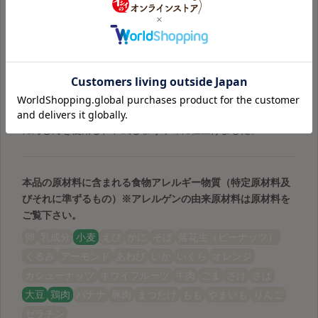
（常温品）×3
佐賀県産の骨太有明鶏を使用し、しょうゆ味に仕上げ
ました。
炊いたご飯に混ぜるだけで、九州定番の「かしわめし」がす
ぐにできあがります。佐賀県産の骨太有明鶏、国産ごぼうと
にんじんを使用し、和風しょうゆ味に仕上げました。
本品の原材料に含まれる食物アレルギー物質（特定原材料及
びそれに準ずるもの）
※アレルゲンの由来原材料は原材料を
ご覧下さい。
卵
乳成分
小麦
えび
かに
そば
落花生（ピーナッツ）
くるみ
アーモンド
あわび
いか
いくら
オレンジ
カシューナッツ
キウイフルーツ
牛肉
ごま
さけ
さば
大豆
鶏肉
バナナ
豚肉
まつたけ
もも
やまいも
りんご
ゼラチン