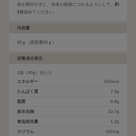
袋を開封せずに、全体が熱湯につかるようにして、
約
3分
温めてください。
内容量
90ｇ（固形量60ｇ）
栄養成分表示
1袋
（90g）当たり
エネルギー
151kcal
たんぱく質
7.2g
脂質
8.8g
炭水化物
10.7g
食塩相当量
1.2g
カリウム
182mg