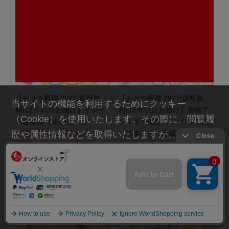
【おせち料理 2027/送料無
【おせち料理 2027/送料無
当サイトの機能を利用するためにクッキー
料/12月31日お届け】イシイ
料/12月31日お届け】食物ア
（Cookie）を使用いたします。その際に、閲覧履
の慶春譜（冷蔵品）＿*
レルギー配慮 イシイののぞみ
超早期割3000円引き
（絵本付き・冷蔵品）＿*
歴や属性情報などを取得いたしますが、お客様の
超早期割500円引き
55,800
（税込）
￥
個人情報を特定することは行っておりません。詳
18,800
（税込）
52,800
￥
（税込）
￥
細に関しては「
プライバシーポリシー
」をお読み
18,300
（税込）
￥
ください。
承諾する