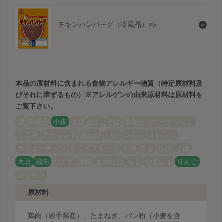
チキンハンバーグ（冷蔵品）×5
本品の原材料に含まれる食物アレルギー物質（特定原材料及
びそれに準ずるもの）
※アレルゲンの由来原材料は原材料を
ご覧下さい。
卵
乳成分
小麦
えび
かに
そば
落花生（ピーナッツ）
くるみ
アーモンド
あわび
いか
いくら
オレンジ
カシューナッツ
キウイフルーツ
牛肉
ごま
さけ
さば
大豆
鶏肉
バナナ
豚肉
まつたけ
もも
やまいも
りんご
ゼラチン
原材料
鶏肉（岩手県産）、たまねぎ、パン粉（小麦を含