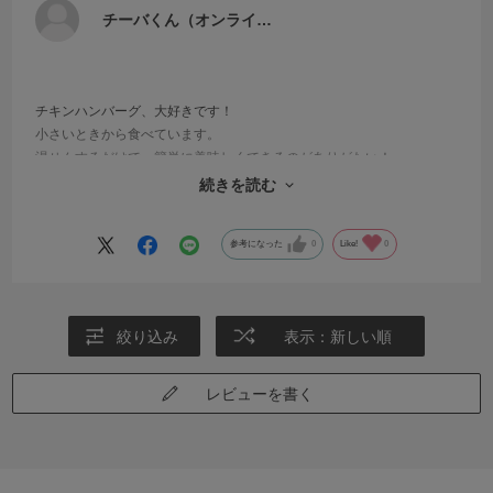
チーバくん（オンライ…
チキンハンバーグ、大好きです！
小さいときから食べています。
湯せんするだけで、簡単に美味しくできるのがありがたい！
目玉焼きをのっけて、ロコモコにして食べると二倍美味しいのでおす
続きを読む
すめです。
参考になった
0
Like!
0
絞り込み
表示：新しい順
レビューを書く