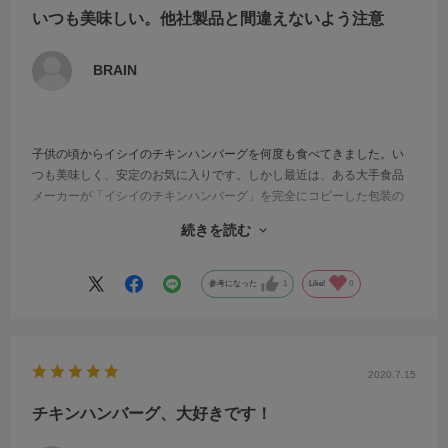
いつも美味しい。他社製品と間違えないよう注意
BRAIN
子供の頃からイシイのチキンハンバーグを何度も食べてきました。い
つも美味しく、安定のお気に入りです。しかし最近は、ある大手食品
メーカーが「イシイのチキンハンバーグ」を完全にコピーした包装の
「チキンハンバーグ」を流通させており、自分もイシイの製品と間違
続きを読む
って購入して食べたら不味く、「イシイのチキンハンバーグ、こんな
に味が落ちたのか」とがっかりして、パッケージをよく見ると他社の
製品だと気付きました。
参考になった
1
Like!
0
他社の製品は大手スーパーだけでなくコンビニでもドラッグストアで
もよく見かけます。「安くて不味い」そしてパッケージは「イシイの
チキンハンバーグ」とほとんど同じです。間違って購入したイシイの
ファンが離れてしまうのでは、との危惧を感じます。日本の食品業界
2020.7.15
で初めて調理済みハンバーグを開発したイシイさんなのですから、で
きるだけ広範囲に流通できるように頑張ってください。
チキンハンバーグ、大好きです！