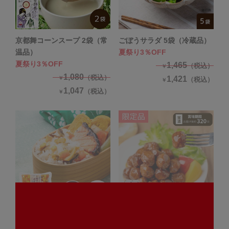
京都舞コーンスープ 2袋（常
ごぼうサラダ 5袋（冷蔵品）
温品）
夏祭り3％OFF
夏祭り3％OFF
1,465
（税込）
￥
1,080
（税込）
1,421
￥
（税込）
￥
1,047
（税込）
￥
まぜご飯の素 国産5種の野菜
【非常食にも日常使いにも】
2袋（2合用/常温品）
常温保存てりやきミートボー