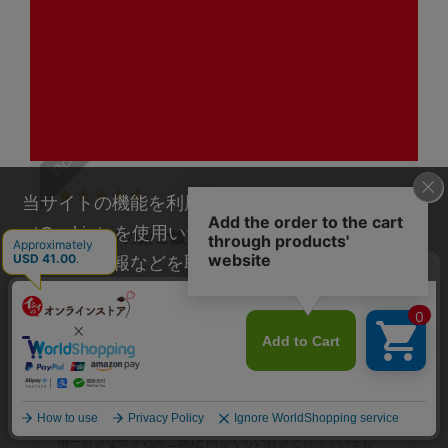
客様に喜んでいただける商品をお届けできる
よう努めてまいりますので何卒よろしくお願
いいたします。
2025.10.31
当サイトの機能を利用するためにクッキー
（Cookie）を使用いたします。その際に、閲覧履
久しぶりの栗ご飯
歴や属性情報などを取得いたしますが、お客様の
色：4種×1セット
サイズ：6,460円
個人情報を特定することは行っておりません。詳
チャマ
細に関しては「
プライバシーポリシー
」をお読み
ください。
承諾する
産地別で4種類も栗ご飯が食べられるので楽しみに待っていま
した。普通は孫が栗を嫌うのですが、このご飯は筍ご飯(孫が
唯一好きな炊き込みご飯)と同じくらい好きと言っていまし