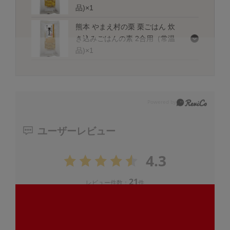
品)×1
熊本 やまえ村の栗 栗ごはん 炊
き込みごはんの素 2合用（常温
品)×1
ユーザーレビュー
4.3
21
レビュー件数：
件
★
5
(14)
★
4
(3)
★
3